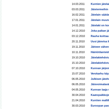
14.03.2011
Kuntien jätelai
03.03.2011
Jätetermeihin 
16.02.2011
Jätelain säätä
17.01.2011
Jätelain muut
14.01.2011
Jätelaki on k
14.12.2010
Joka paikan j
03.12.2010
Rauha koittaa 
20.11.2010
Uusi jätevisa l
19.11.2010
Jätteen vähen
10.11.2010
Häiriötilantei
19.10.2010
Jätelakiehdot
15.10.2010
Jätelakiehdotu
07.10.2010
Kunnan järjes
15.07.2010
Verokarhu käy 
06.05.2010
Julkisen jätehu
06.05.2010
Jätevoimalavää
04.05.2010
Kunnan laaja 
30.04.2010
Kaatopaikkoje
21.04.2010
Kuntien mallil
30.03.2010
Euroopan paras