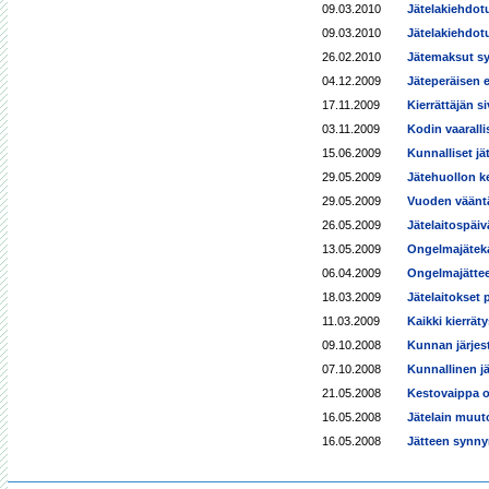
09.03.2010
Jätelakiehdot
09.03.2010
Jätelakiehdot
26.02.2010
Jätemaksut sy
04.12.2009
Jäteperäisen 
17.11.2009
Kierrättäjän si
03.11.2009
Kodin vaaralli
15.06.2009
Kunnalliset jä
29.05.2009
Jätehuollon ke
29.05.2009
Vuoden väänt
26.05.2009
Jätelaitospäiv
13.05.2009
Ongelmajäteka
06.04.2009
Ongelmajättee
18.03.2009
Jätelaitokset
11.03.2009
Kaikki kierrät
09.10.2008
Kunnan järjest
07.10.2008
Kunnallinen jä
21.05.2008
Kestovaippa on
16.05.2008
Jätelain muut
16.05.2008
Jätteen synny