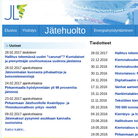
Jätehuolto
Etusivu
Yhdistys
Energiahyödyntäminen
Tiedotteet
Uutiset
28.02.2017
tiedotteet
28.02.2017
Hallitus tekem
Hallitus tekemässä uudet ”carunat”? Kuntalaiset
22.12.2016
Kiertotaloude
ja pienyrittäjät unohtumassa uudesta jätelaista
30.11.2016
Kiertotalousk
28.02.2017
ajankohtaista
Jätevoimalan kuonasta pihalaattoja ja
30.11.2016
Historiateos: 
betonielementtejä
24.11.2016
Digitalisaatio
24.02.2017
ajankohtaista
17.11.2016
Vanhat aarteet
Pirkanmaalla hyödynnetään yli 98 prosenttia
jätteistä
15.11.2016
Hankintalakies
23.02.2017
ajankohtaista
11.11.2016
Tekstiilien ki
Pirkanmaan Jätehuollolle Avainlippu- ja
Yhteiskunnallinen yritys -merkit
05.10.2016
700 000 tonnia 
09.02.2017
ajankohtaista
04.10.2016
Kierrätys- ja
Jätemaksut pysyneet asukkaan kannalta
23.06.2016
Hallituksen t
suotuisina
19.05.2016
Kiertotalous t
Katso kaikki...
19.05.2016
Pirkanmaan ja 