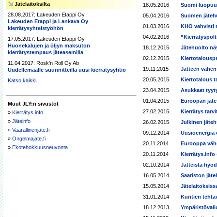
Jätelaitoksilta
18.05.2016
Suomi luopuu 
28.08.2017: Lakeuden Etappi Oy
05.04.2016
Suomen jätehu
Lakeuden Etappi ja Lankava Oy
01.03.2016
KHO vahvisti 
kierrätysyhteistyöhön
04.02.2016
”Kierrätyspolt
17.05.2017: Lakeuden Etappi Oy
Huonekalujen ja öljyn maksuton
18.12.2015
Jätehuolto nä
kierrätystempaus jäteasemilla
02.12.2015
Kiertotalouspa
11.04.2017: Rosk'n Roll Oy Ab
19.11.2015
Jätteen vähen
Uudellemaalle suunnitteilla uusi kierrätysyhtiö
20.05.2015
Kiertotalous ta
Katso kaikki...
23.04.2015
Asukkaat tyyt
01.04.2015
Euroopan jäte
Muut JLY:n sivustot
27.02.2015
Kierrätys tar
»
Kierrätys.info
»
Jäteinfo
26.02.2015
Julkinen jäteh
»
Vaarallinenjäte.fi
09.12.2014
Uusioenergia 
»
Ongelmajate.fi
20.11.2014
Eurooppa vähe
»
Ekotehokkuusneuvonta
20.11.2014
Kierrätys.info 
02.10.2014
Jätteistä hyö
16.05.2014
Saariston jäte
15.05.2014
Jätelaitoksiss
31.01.2014
Kuntien tehtäv
18.12.2013
Ympäristövalio