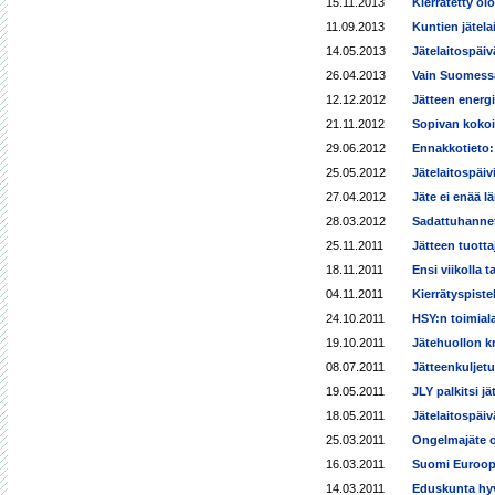
15.11.2013
Kierrätetty o
11.09.2013
Kuntien jätel
14.05.2013
Jätelaitospäiv
26.04.2013
Vain Suomessa
12.12.2012
Jätteen energ
21.11.2012
Sopivan kokoi
29.06.2012
Ennakkotieto: 
25.05.2012
Jätelaitospäivil
27.04.2012
Jäte ei enää 
28.03.2012
Sadattuhannet 
25.11.2011
Jätteen tuotta
18.11.2011
Ensi viikolla
04.11.2011
Kierrätyspist
24.10.2011
HSY:n toimiala
19.10.2011
Jätehuollon kr
08.07.2011
Jätteenkuljetu
19.05.2011
JLY palkitsi jä
18.05.2011
Jätelaitospäi
25.03.2011
Ongelmajäte on
16.03.2011
Suomi Euroopa
14.03.2011
Eduskunta hyv