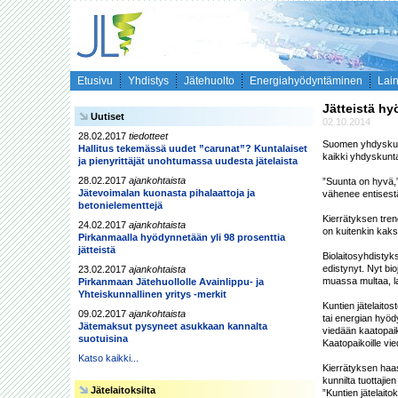
Etusivu
Yhdistys
Jätehuolto
Energiahyödyntäminen
Lai
Jätteistä hy
Uutiset
02.10.2014
28.02.2017
tiedotteet
Suomen yhdyskunta
Hallitus tekemässä uudet ”carunat”? Kuntalaiset
kaikki yhdyskunt
ja pienyrittäjät unohtumassa uudesta jätelaista
28.02.2017
ajankohtaista
”Suunta on hyvä,” 
Jätevoimalan kuonasta pihalaattoja ja
vähenee entisestä
betonielementtejä
Kierrätyksen trend
24.02.2017
ajankohtaista
on kuitenkin kaks
Pirkanmaalla hyödynnetään yli 98 prosenttia
jätteistä
Biolaitosyhdistyk
edistynyt. Nyt bi
23.02.2017
ajankohtaista
muassa multaa, lan
Pirkanmaan Jätehuollolle Avainlippu- ja
Yhteiskunnallinen yritys -merkit
Kuntien jätelaitos
09.02.2017
ajankohtaista
tai energian hyöd
Jätemaksut pysyneet asukkaan kannalta
viedään kaatopaik
suotuisina
Kaatopaikoille vi
Katso kaikki...
Kierrätyksen haas
kunnilta tuottajie
Jätelaitoksilta
”Kuntien jätelait