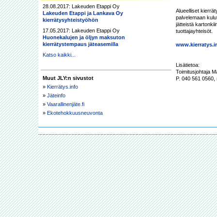
28.08.2017: Lakeuden Etappi Oy
Alueelliset kierrä
Lakeuden Etappi ja Lankava Oy
palvelemaan kulutt
kierrätysyhteistyöhön
jätteistä kartonkii
17.05.2017: Lakeuden Etappi Oy
tuottajayhteisöt.

Huonekalujen ja öljyn maksuton
kierrätystempaus jäteasemilla
www.kierratys.i
Katso kaikki...
Lisätietoa:

Toimitusjohtaja M
Muut JLY:n sivustot
»
Kierrätys.info
»
Jäteinfo
»
Vaarallinenjäte.fi
»
Ekotehokkuusneuvonta