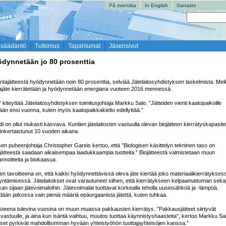
På svenska
In English
Sanasto
nsäädäntö
Tutkimus
Tapahtumat
Jäsensivut
ödynnetään jo 80 prosenttia
jätteestä hyödynnetään noin 80 prosenttia, selviää Jätelaitosyhdistyksen laskelmista. Melk
ajäte kierrätetään ja hyödynnetään energiana vuoteen 2016 mennessä.

kiteyttää Jätelaitosyhdistyksen toimitusjohtaja Markku Salo. ”Jätteiden vienti kaatopaikoille 
än ensi vuonna, kuten myös kaatopaikkakielto edellyttää.”

i on ollut niukasti kasvava. Kuntien jätelaitosten vastuulla olevan biojätteen kierrätyskapasitee
inkertaistunut 10 vuoden aikana.

sen puheenjohtaja Christopher Gareis kertoo, että ”Biologisen käsittelyn tekninen taso on 
ojätteestä saadaan aikaisempaa laadukkaampia tuotteita.” Biojätteestä valmistetaan muun 
noitteita ja biokaasua.

ten tavoitteena on, että kaikki hyödynnettävissä oleva jäte kiertää joko materiaalikierrätyksess
yntämisessä. Jätelaitokset ovat varautuneet siihen, että kierrätykseen kelpaamattoman sekaj
an sijaan jätevoimaloihin. Jätevoimalat tuottavat korkealla teholla uusiosähköä ja -lämpöä. 
edään jatkossa vain pieniä määriä epäorgaanista jätettä, kuten tuhkaa.

teena tulevina vuosina on muun muassa pakkausten kierrätys. ”Pakkausjätteet siirtyvät 
n vastuulle, ja aina kun isäntä vaihtuu, muutos tuottaa käynnistyshaasteita”, kertoo Markku Sal
okset pyrkivät mahdollisimman hyvään yhteistyöhön tuottajayhteisöjen kanssa.”
