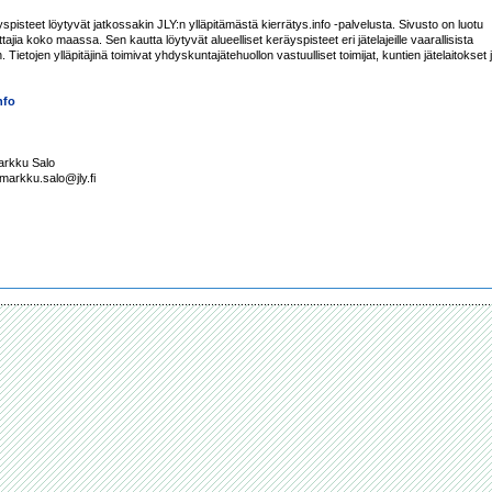
tyspisteet löytyvät jatkossakin JLY:n ylläpitämästä kierrätys.info -palvelusta. Sivusto on luotu 
ajia koko maassa. Sen kautta löytyvät alueelliset keräyspisteet eri jätelajeille vaarallisista 
n. Tietojen ylläpitäjinä toimivat yhdyskuntajätehuollon vastuulliset toimijat, kuntien jätelaitokset j
nfo
arkku Salo
