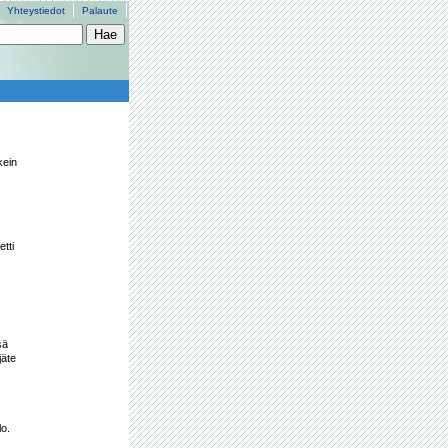
Yhteystiedot
Palaute
ein 
tti 
ä 
äte 
o. 