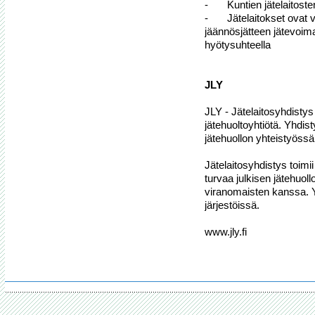
-	Kuntien jätelaitosten tavoitteena on kierrättää 50 % yhdyskuntajätteestä

-	Jätelaitokset ovat varautuneet hyödyntämään kierrätyskelvottoman 
jäännösjätteen jätevoima
hyötysuhteella

JLY
JLY - Jätelaitosyhdistys r
jätehuoltoyhtiötä. Yhdis
jätehuollon yhteistyössä 
Jätelaitosyhdistys toimi
turvaa julkisen jätehuoll
viranomaisten kanssa. Y
järjestöissä.
