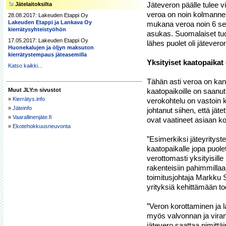
Jäteveron päälle tulee v
Jätelaitoksilta
veroa on noin kolmanne
28.08.2017: Lakeuden Etappi Oy
Lakeuden Etappi ja Lankava Oy
mukana veroa noin 6 sen
kierrätysyhteistyöhön
asukas. Suomalaiset tuot
17.05.2017: Lakeuden Etappi Oy
lähes puolet oli jäteveron
Huonekalujen ja öljyn maksuton
kierrätystempaus jäteasemilla
Yksityiset kaatopaikat
Katso kaikki...
Tähän asti veroa on kann
Muut JLY:n sivustot
kaatopaikoille on saanut 
»
Kierrätys.info
verokohtelu on vastoin kil
»
Jäteinfo
johtanut siihen, että jäte
»
Vaarallinenjäte.fi
ovat vaatineet asiaan ko
»
Ekotehokkuusneuvonta
”Esimerkiksi jäteyritys
kaatopaikalle jopa puolet
verottomasti yksityisille 
rakenteisiin pahimmilla
toimitusjohtaja Markku S
yrityksiä kehittämään tod
”Veron korottaminen ja 
myös valvonnan ja viran
jätevero saattaa nimittä