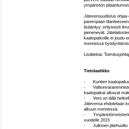
ympäristön pilaantumista
Jäteverouudistus ohjaa
parempaan tilanteeseen.
lisääntyy; erityisesti i
pienenevät. Jätelaitoste
kaatopaikoille ei joudu 
mennessä hyödyntämislai
Lisätietoa: Toimitusjoht
Tietolaatikko
-	Kuntien kaatopaikat ovat maksaneet jäteveroa vuodesta 1996 alkaen

-	Valtionvarainministeriön jäteveroehdotuksen mukaan myös yksityiset 
kaatopaikat alkavat mak
-	Vero on tällä hetkellä 30 euroa / tonni. Edellinen korotus oli vuonna 2005. 
Jäteveroa ehdotetaan kor
alkuun mennessä.

-	Ympäristöministeriö valmistelee biohajoavan jätteen kaatopaikkakieltoa 
vuodelle 2015

-	Julkinen jätehuolto tähtää siihen, että kaatopaikoille ei vietäisi mitään
