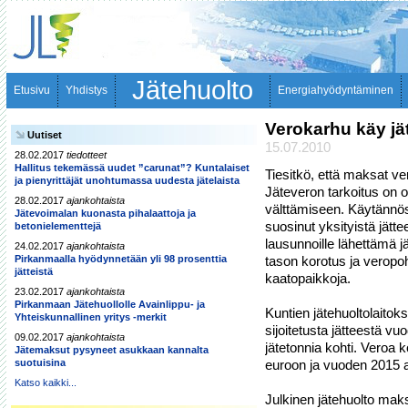
Jätehuolto
Etusivu
Yhdistys
Energiahyödyntäminen
Verokarhu käy jä
Uutiset
15.07.2010
28.02.2017
tiedotteet
Hallitus tekemässä uudet ”carunat”? Kuntalaiset
Tiesitkö, että maksat ve
ja pienyrittäjät unohtumassa uudesta jätelaista
Jäteveron tarkoitus on o
28.02.2017
ajankohtaista
välttämiseen. Käytännöss
Jätevoimalan kuonasta pihalaattoja ja
suosinut yksityistä jätt
betonielementtejä
lausunnoille lähettämä j
24.02.2017
ajankohtaista
Pirkanmaalla hyödynnetään yli 98 prosenttia
tason korotus ja veropo
jätteistä
kaatopaikkoja.

23.02.2017
ajankohtaista
Pirkanmaan Jätehuollolle Avainlippu- ja
Kuntien jätehuoltolaitok
Yhteiskunnallinen yritys -merkit
sijoitetusta jätteestä vu
09.02.2017
ajankohtaista
jätetonnia kohti. Veroa
Jätemaksut pysyneet asukkaan kannalta
suotuisina
euroon ja vuoden 2015 al
Katso kaikki...
Julkinen jätehuolto maks