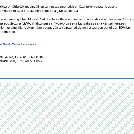
aikka on tärkeä kansainvälinen tunnustus suomalaisen jätehuollon osaamisesta ja 
a. Otan tehtävän vastaan innostuneena", Kouvo toteaa.

ksen toimitusjohtaja Markku Salo kertoo, että kansainvälisen äänestyksen tuloksena Suomi on
a edustettuna ISWA:n hallituksessa. "Kouvo on sekä kansallisesti että kansainvälisesti 
ollon asiantuntija. Uskon hänen pystyvän antamaan aktiivisen ja tuoreen panoksen ISWA:n 
 kommentoi.

nal Solid Waste Association
etri Kouvo, HSY, 040 868 1048

arkku Salo, JLY, 040 561 0560