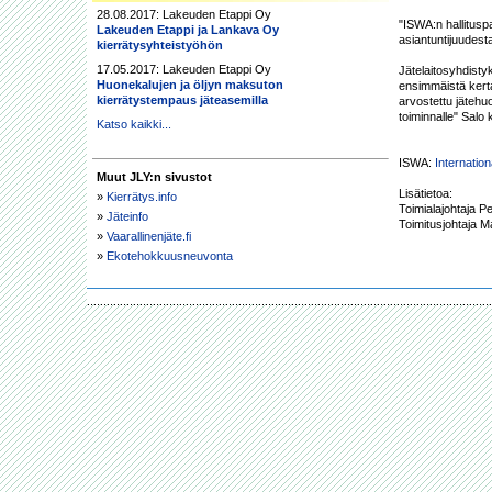
28.08.2017: Lakeuden Etappi Oy
"ISWA:n hallitusp
Lakeuden Etappi ja Lankava Oy
asiantuntijuudest
kierrätysyhteistyöhön
17.05.2017: Lakeuden Etappi Oy
Jätelaitosyhdisty
Huonekalujen ja öljyn maksuton
ensimmäistä kerta
kierrätystempaus jäteasemilla
arvostettu jätehu
toiminnalle" Salo
Katso kaikki...
ISWA: 
Internatio
Muut JLY:n sivustot
Lisätietoa:

»
Kierrätys.info
Toimialajohtaja P
»
Jäteinfo
Toimitusjohtaja M
»
Vaarallinenjäte.fi
»
Ekotehokkuusneuvonta