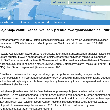
På svenska
In English
Sanasto
nsäädäntö
Tutkimus
Tapahtumat
Jäsensivut
lajohtaja valittu kansainvälisen jätehuolto-organisaation hallitu
ympäristöpalveluiden (HSY) jätehuollon toimialajohtaja Petri Kouvo on valittu kansainvälisen 
ganisaation ISWA:n hallitukseen. Valinta päätettiin ISWA:n vuosikokouksessa 16.10.2011 
Koreassa.

d Waste Association (ISWA) on 1972 perustettu itsenäinen, kansainvälinen yhdistys, jolla ei ole
aatteellista taustaa. ISWA:n päämääränä on edistää kestävän kehityksen mukaista jätehuoltoa 
ti. ISWA:ssa on kansallisia jäseniä 35 maasta eri puolilta maailmaa ja henkilöjäseniä 50 maast
jäseniä ovat muun muassa Ympäristöyritystenliitto, Jätelaitosyhdistys, Molok ja Ekokem. H
YTV) ollut ISWA:n organisaatiojäsen vuodesta 1998.

 Petri Kouvo on toiminut Helsingin seudun ympäristöpalvelut -kuntayhtymän jätehuollon 
 ja sen edeltäjän YTV Pääkaupunkiseudun yhteistyövaltuuskunnan jätehuoltojohtajana vuodest
säksi Jätelaitosyhdistys ry:n hallituksen puheenjohtaja sekä jätteiden energiakäytön dosentti 
nillisessä yliopistossa.

 erityisesti jätteiden energiakäytön edistämisen puolestapuhujana ja asiantuntijana sekä 
komailla. Kouvo oli päättämässä Ekokem Oy Ab:n hallituksen jäsenenä Suomen ensimmäisen
alan rakentamisesta Riihimäelle sekä myötävaikuttanut merkittävästi YTV:n jätehuoltojohtaja
ettavan jätevoimalan toteutumiseen. Kouvon ideoima Espoon Ämmässuolla toukuussa 2010 
atopaikkakaasuvoimala palkittiin vuoden 2010 ilmastotekona. Palkinnon myönsi 
 ry:n asettama kestävän kehityksen foorumi.
