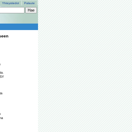
Yhteystiedot
Palaute
kseen
 
a. 
SY 
a 
 
na 