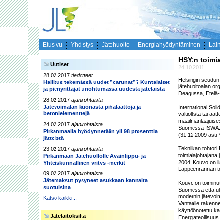
Etusivu
Yhdistys
Jätehuolto
Energiahyödyntäminen
Lai
HSY:n toimia
Uutiset
24.10.2011
28.02.2017
tiedotteet
Helsingin seudun 
Hallitus tekemässä uudet ”carunat”? Kuntalaiset
jätehuoltoalan or
ja pienyrittäjät unohtumassa uudesta jätelaista
Deagussa, Etelä-
28.02.2017
ajankohtaista
Jätevoimalan kuonasta pihalaattoja ja
International Soli
betonielementtejä
valtiollista tai 
maailmanlaajuises
24.02.2017
ajankohtaista
Suomessa ISWA:n 
Pirkanmaalla hyödynnetään yli 98 prosenttia
(31.12.2009 asti 
jätteistä
Tekniikan tohtori
23.02.2017
ajankohtaista
toimialajohtajana
Pirkanmaan Jätehuollolle Avainlippu- ja
2004. Kouvo on li
Yhteiskunnallinen yritys -merkit
Lappeenrannan tek
09.02.2017
ajankohtaista
Jätemaksut pysyneet asukkaan kannalta
Kouvo on toiminut
suotuisina
Suomessa että ul
modernin jätevoim
Katso kaikki...
Vantaalle rakenn
käyttöönotettu ka
Jätelaitoksilta
Energiateollisuus