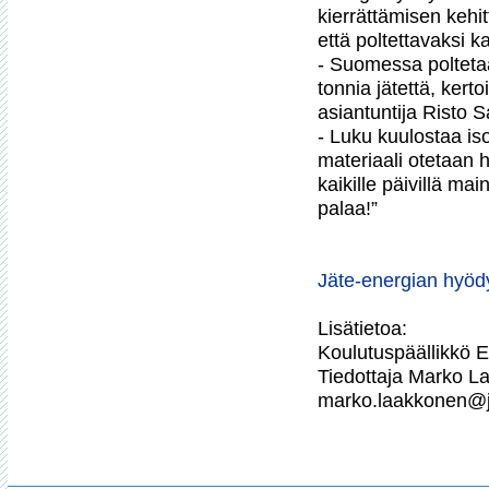
kierrättämisen kehit
että poltettavaksi kai
- Suomessa poltetaan
tonnia jätettä, ker
asiantuntija Risto Sa
- Luku kuulostaa isol
materiaali otetaan 
kaikille päivillä main
palaa!”

Jäte-energian hyö
Lisätietoa:

Koulutuspäällikkö E
Tiedottaja Marko L