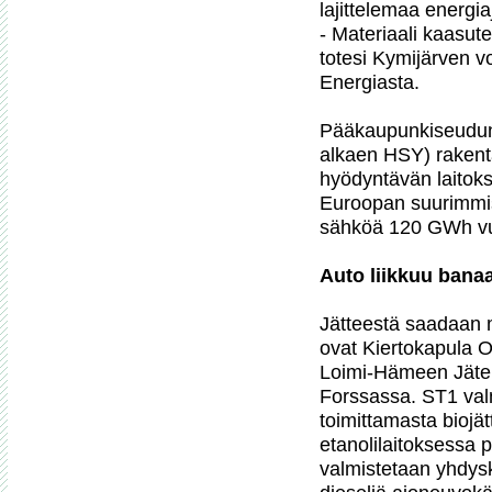
lajittelemaa energiaj
- Materiaali kaasut
totesi Kymijärven vo
Energiasta.

Pääkaupunkiseudun 
alkaen HSY) raken
hyödyntävän laitoks
Euroopan suurimmis
sähköä 120 GWh vu
Auto liikkuu banaa
Jätteestä saadaan m
ovat Kiertokapula O
Loimi-Hämeen Jätehu
Forssassa. ST1 val
toimittamasta biojä
etanolilaitoksessa p
valmistetaan yhdysku