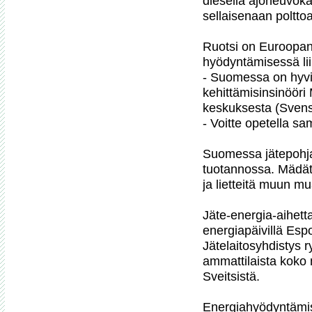
dieseliä ajoneuvokä
sellaisenaan polttoa
Ruotsi on Euroopan
hyödyntämisessä lii
- Suomessa on hyvin
kehittämisinsinööri
keskuksesta (Svensk
- Voitte opetella sa
Suomessa jätepohj
tuotannossa. Mädätys
ja lietteitä muun mu
Jäte-energia-aihetta 
energiapäivillä Espo
Jätelaitosyhdistys ry
ammattilaista koko 
Sveitsistä.

Energiahyödyntämise