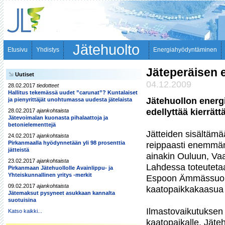
Jätehuolto
Etusivu
Yhdistys
Energiahyödyntäminen
Jäteperäisen 
Uutiset
04.12.2009
28.02.2017
tiedotteet
Hallitus tekemässä uudet ”carunat”? Kuntalaiset
Jätehuollon energ
ja pienyrittäjät unohtumassa uudesta jätelaista
edellyttää kierrät
28.02.2017
ajankohtaista
Jätevoimalan kuonasta pihalaattoja ja
betonielementtejä
Jätteiden sisältämä
24.02.2017
ajankohtaista
Pirkanmaalla hyödynnetään yli 98 prosenttia
reippaasti enemmän 
jätteistä
ainakin Ouluun, Vaa
23.02.2017
ajankohtaista
Lahdessa toteutetaan
Pirkanmaan Jätehuollolle Avainlippu- ja
Yhteiskunnallinen yritys -merkit
Espoon Ämmässuoll
09.02.2017
ajankohtaista
kaatopaikkakaasua 
Jätemaksut pysyneet asukkaan kannalta
suotuisina
Ilmastovaikutuksen k
Katso kaikki...
kaatopaikalle. Jäteh