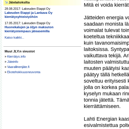
Jätelaitoksilta
Mitä ei voida kierrä
28.08.2017: Lakeuden Etappi Oy
Lakeuden Etappi ja Lankava Oy
Jätteiden energia vo
kierrätysyhteistyöhön
saadaan monista lä
17.05.2017: Lakeuden Etappi Oy
Huonekalujen ja öljyn maksuton
voimalat tulevat toi
kierrätystempaus jäteasemilla
koeteltua tekniikka
Katso kaikki...
kuin tavanomaisimpia 
laitoksissa. Syntypai
Muut JLY:n sivustot
vaikuttava tekijä. 
»
Kierrätys.info
laitosten valmistutt
»
Jäteinfo
»
Vaarallinenjäte.fi
muuten päätyisi kaa
»
Ekotehokkuusneuvonta
päätyy tällä hetkell
soveltuu erityisesti
jolla on korkea pa
kyselyn mukaan rin
tonnia jätettä. Tämä
kierrättämiseen.

Lahti Energian kaasu
esivalmistettua polt