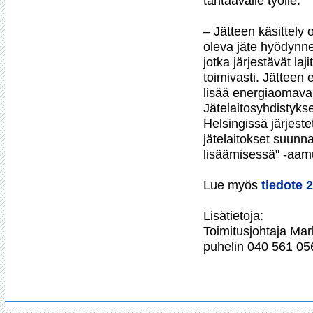
tähtäävälle työlle.

– Jätteen käsittely o
oleva jäte hyödynnet
jotka järjestävät la
toimivasti. Jätteen 
lisää energiaomavar
Jätelaitosyhdistyks
Helsingissä järjeste
jätelaitokset suunn
lisäämisessä" -aamu
Lue myös 
tiedote 
Lisätietoja:

Toimitusjohtaja Mark