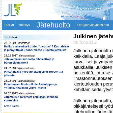
Jätehuolto
Etusivu
Yhdistys
Energiahyödyntäminen
Julkinen jäteh
Uutiset
26.02.2015
28.02.2017
tiedotteet
Hallitus tekemässä uudet ”carunat”? Kuntalaiset
Julkinen jätehuolto t
ja pienyrittäjät unohtumassa uudesta jätelaista
kaikkialla. Laaja ju
28.02.2017
ajankohtaista
Jätevoimalan kuonasta pihalaattoja ja
turvalliset ja ympäri
betonielementtejä
asukkaille. Julkisen 
24.02.2017
ajankohtaista
Pirkanmaalla hyödynnetään yli 98 prosenttia
heikentää, jotta se 
jätteistä
ilmastonmuutoksen 
23.02.2017
ajankohtaista
kiertotalouden perus
Pirkanmaan Jätehuollolle Avainlippu- ja
Yhteiskunnallinen yritys -merkit
kehittämisedellytyst
09.02.2017
ajankohtaista
Jätemaksut pysyneet asukkaan kannalta
Julkinen jätehuolto, 
suotuisina
pitkäjänteisesti työ
Katso kaikki...
jätehuollon järjestä