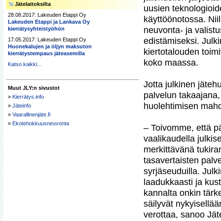
Jätelaitoksilta
uusien teknologioid
28.08.2017: Lakeuden Etappi Oy
käyttöönotossa. Niil
Lakeuden Etappi ja Lankava Oy
neuvonta- ja valist
kierrätysyhteistyöhön
edistämiseksi. Julki
17.05.2017: Lakeuden Etappi Oy
Huonekalujen ja öljyn maksuton
kiertotalouden toimiv
kierrätystempaus jäteasemilla
koko maassa. 

Katso kaikki...
Jotta julkinen jäteh
Muut JLY:n sivustot
palvelun takaajana,
»
Kierrätys.info
huolehtimisen mahdo
»
Jäteinfo
»
Vaarallinenjäte.fi
»
Ekotehokkuusneuvonta
– Toivomme, että pä
vaalikaudella julkis
merkittävänä tukiran
tasavertaisten palve
syrjäseuduilla. Julki
laadukkaasti ja kus
kannalta onkin tärke
säilyvät nykyisellää
verottaa, sanoo Jäte