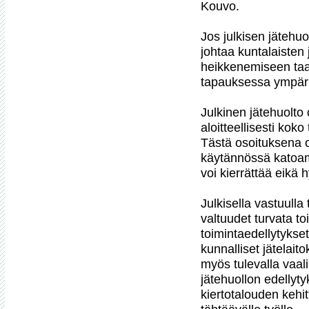
Kouvo.

Jos julkisen jätehuo
johtaa kuntalaisten 
heikkenemiseen taa
tapauksessa ympäris
Julkinen jätehuolto 
aloitteellisesti kok
Tästä osoituksena 
käytännössä katoama
voi kierrättää eikä 
Julkisella vastuulla t
valtuudet turvata to
toimintaedellytykset
kunnalliset jätelaito
myös tulevalla vaali
jätehuollon edellyty
kiertotalouden kehi