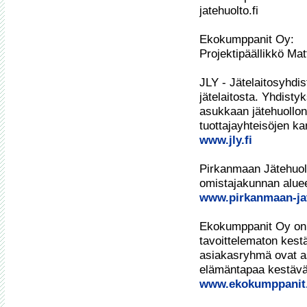
jatehuolto.fi

Ekokumppanit Oy:

Projektipäällikkö Mat
JLY - Jätelaitosyhdis
jätelaitosta. Yhdistyk
asukkaan jätehuollon 
www.jly.fi
Pirkanmaan Jätehuolt
www.pirkanmaan-jat
Ekokumppanit Oy on 
tavoittelematon kestä
asiakasryhmä ovat a
www.ekokumppanit.