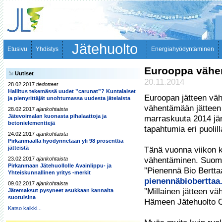
Jätehuolto
Etusivu
Yhdistys
Energiahyödyntäminen
Eurooppa vähent
Uutiset
20.11.2014
28.02.2017
tiedotteet
Hallitus tekemässä uudet ”carunat”? Kuntalaiset
Euroopan jätteen väh
ja pienyrittäjät unohtumassa uudesta jätelaista
vähentämään jätteen 
28.02.2017
ajankohtaista
Jätevoimalan kuonasta pihalaattoja ja
marraskuuta 2014 jär
betonielementtejä
tapahtumia eri puoli
24.02.2017
ajankohtaista
Pirkanmaalla hyödynnetään yli 98 prosenttia
jätteistä
Tänä vuonna viikon k
23.02.2017
ajankohtaista
vähentäminen. Suoma
Pirkanmaan Jätehuollolle Avainlippu- ja
Yhteiskunnallinen yritys -merkit
pienennäbioberttaa.
09.02.2017
ajankohtaista
”Millainen jätteen vä
Jätemaksut pysyneet asukkaan kannalta
suotuisina
Hämeen Jätehuolto O
Katso kaikki...