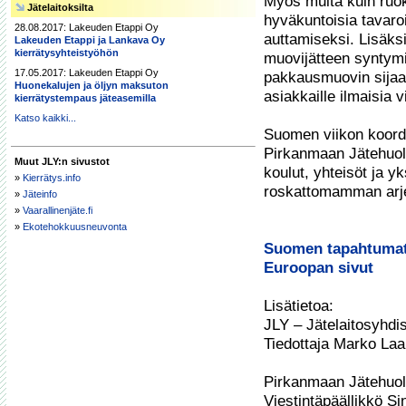
Myös muita kuin ruok
Jätelaitoksilta
hyväkuntoisia tavaroi
28.08.2017: Lakeuden Etappi Oy
auttamiseksi. Lisäks
Lakeuden Etappi ja Lankava Oy
kierrätysyhteistyöhön
muovijätteen syntymis
17.05.2017: Lakeuden Etappi Oy
pakkausmuovin sijaan
Huonekalujen ja öljyn maksuton
asiakkaille ilmaisia v
kierrätystempaus jäteasemilla
Katso kaikki...
Suomen viikon koordin
Pirkanmaan Jätehuolt
Muut JLY:n sivustot
koulut, yhteisöt ja yk
»
Kierrätys.info
roskattomamman arje
»
Jäteinfo
»
Vaarallinenjäte.fi
»
Ekotehokkuusneuvonta
Suomen tapahtuma
Euroopan sivut
Lisätietoa:

JLY – Jätelaitosyhdist
Tiedottaja Marko Laa
Pirkanmaan Jätehuolt
Viestintäpäällikkö S