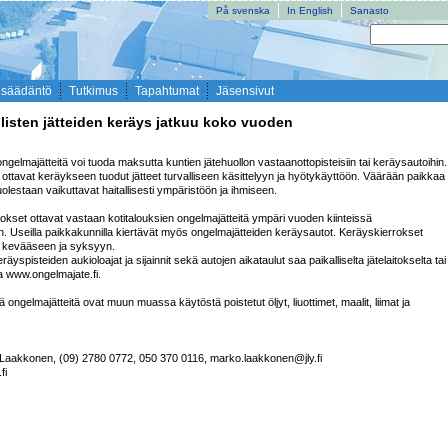
På svenska
In English
Sanasto
nsäädäntö
Tutkimus
Tapahtumat
Jäsensivut
listen jätteiden keräys jatkuu koko vuoden
ongelmajätteitä voi tuoda maksutta kuntien jätehuollon vastaanottopisteisiin tai keräysautoihin. 
 ottavat keräykseen tuodut jätteet turvalliseen käsittelyyn ja hyötykäyttöön. Väärään paikkaa 
olestaan vaikuttavat haitallisesti ympäristöön ja ihmiseen.

itokset ottavat vastaan kotitalouksien ongelmajätteitä ympäri vuoden kiinteissä 
. Useilla paikkakunnilla kiertävät myös ongelmajätteiden keräysautot. Keräyskierrokset 
n kevääseen ja syksyyn.

äyspisteiden aukioloajat ja sijainnit sekä autojen aikataulut saa paikalliselta jätelaitokselta tai 
a www.ongelmajate.fi.

iä ongelmajätteitä ovat muun muassa käytöstä poistetut öljyt, liuottimet, maalit, liimat ja 
 Laakkonen, (09) 2780 0772, 050 370 0116, marko.laakkonen@jly.fi

i
