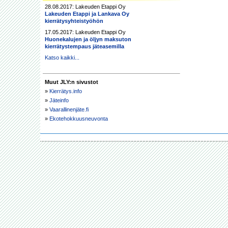
28.08.2017: Lakeuden Etappi Oy
Lakeuden Etappi ja Lankava Oy
kierrätysyhteistyöhön
17.05.2017: Lakeuden Etappi Oy
Huonekalujen ja öljyn maksuton
kierrätystempaus jäteasemilla
Katso kaikki...
Muut JLY:n sivustot
»
Kierrätys.info
»
Jäteinfo
»
Vaarallinenjäte.fi
»
Ekotehokkuusneuvonta