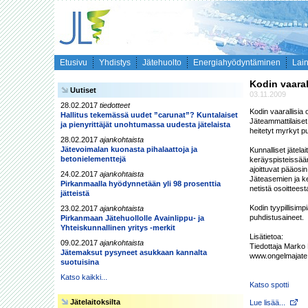
Etusivu
Yhdistys
Jätehuolto
Energiahyödyntäminen
Lai
Kodin vaaral
Uutiset
03.11.2009
28.02.2017
tiedotteet
Kodin vaarallisia 
Hallitus tekemässä uudet ”carunat”? Kuntalaiset
Jäteammattilaiset
ja pienyrittäjät unohtumassa uudesta jätelaista
heitetyt myrkyt pu
28.02.2017
ajankohtaista
Jätevoimalan kuonasta pihalaattoja ja
Kunnalliset jätela
betonielementtejä
keräyspisteissään
ajoittuvat pääosi
24.02.2017
ajankohtaista
Jäteasemien ja ker
Pirkanmaalla hyödynnetään yli 98 prosenttia
netistä osoitteest
jätteistä
Kodin tyypillisimp
23.02.2017
ajankohtaista
puhdistusaineet.

Pirkanmaan Jätehuollolle Avainlippu- ja
Yhteiskunnallinen yritys -merkit
Lisätietoa:

09.02.2017
ajankohtaista
Tiedottaja Marko
Jätemaksut pysyneet asukkaan kannalta
www.ongelmajate.f
suotuisina
Katso kaikki...
Katso spotti
Jätelaitoksilta
Lue lisää...