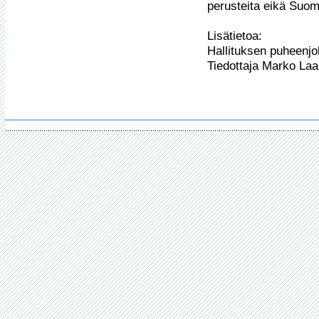
perusteita eikä Suome
Lisätietoa:

Hallituksen puheenjo
Tiedottaja Marko La