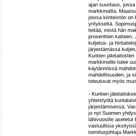
ajan suuntaus, jossa
markkinoilta. Maassa 
joissa kiinteistön on
yritykseltä. Sopimusp
tietää, mistä hän ma
prosenttien katteen. J
kuljetus- ja hintatiet
järjestämässä kuljet
Kuntien jätelaitosten
markkinoille tulee uus
käytännössä mahdotonta
mahdollisuuden, ja si
toteutuvat myös mui
- Kuntien jätelaitokse
yhteistyötä kuntalais
järjestämisessä. Vast
jo nyt Suomen yhdys
lähivuosille asetetut 
vastuullisia yksityisi
toimitusjohtaja Markku