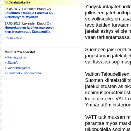
Jätelaitoksilta
Yhdyskuntajätehuollo
28.08.2017: Lakeuden Etappi Oy
julkiseen jätehuoltop
Lakeuden Etappi ja Lankava Oy
kierrätysyhteistyöhön
velvollisuuksien tasap
17.05.2017: Lakeuden Etappi Oy
tavoitteiden turvaam
Huonekalujen ja öljyn maksuton
jätelakiesitys ei ole
kierrätystempaus jäteasemilla
vaan tarkentamassa y
Katso kaikki...
Suomeen jäisi edellee
Muut JLY:n sivustot
järjestämän jätekulje
»
Kierrätys.info
valittavaksi sopimus
»
Jäteinfo
»
Vaarallinenjäte.fi
»
Ekotehokkuusneuvonta
Valtion Taloudellise
Suomen kiinteistöliit
jätekuljetusten asiak
sopimusperusteisesta
kuljetukseen. VATT:n 
Ympäristöministeriön i
VATT tutkimuksen muk
parantaa myös markki
ulkopuolella sopimusp