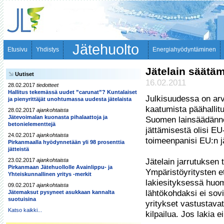
Jätehuolto
Etusivu
Yhdistys
Energiahyödyntäminen
Jätelain säätäm
Uutiset
16.02.2011
28.02.2017
tiedotteet
Hallitus tekemässä uudet ”carunat”? Kuntalaiset
Julkisuudessa on arva
ja pienyrittäjät unohtumassa uudesta jätelaista
kaatumista päähallit
28.02.2017
ajankohtaista
Jätevoimalan kuonasta pihalaattoja ja
Suomen lainsäädännö
betonielementtejä
jättämisestä olisi EU
24.02.2017
ajankohtaista
toimeenpanisi EU:n jät
Pirkanmaalla hyödynnetään yli 98 prosenttia
jätteistä
23.02.2017
ajankohtaista
Jätelain jarrutuksen t
Pirkanmaan Jätehuollolle Avainlippu- ja
Ympäristöyritysten et
Yhteiskunnallinen yritys -merkit
lakiesityksessä huom
09.02.2017
ajankohtaista
lähtökohdaksi ei sovi
Jätemaksut pysyneet asukkaan kannalta
suotuisina
yritykset vastustavat
Katso kaikki...
kilpailua. Jos lakia e