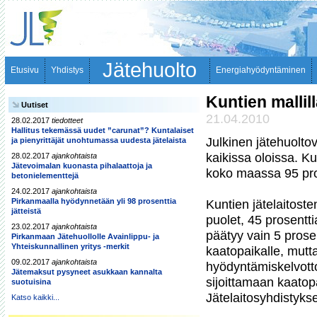
Jätehuolto
Etusivu
Yhdistys
Energiahyödyntäminen
Kuntien mallil
Uutiset
21.04.2010
28.02.2017
tiedotteet
Hallitus tekemässä uudet ”carunat”? Kuntalaiset
Julkinen jätehuoltov
ja pienyrittäjät unohtumassa uudesta jätelaista
kaikissa oloissa. Ku
28.02.2017
ajankohtaista
Jätevoimalan kuonasta pihalaattoja ja
koko maassa 95 pros
betonielementtejä
24.02.2017
ajankohtaista
Pirkanmaalla hyödynnetään yli 98 prosenttia
Kuntien jätelaitoste
jätteistä
puolet, 45 prosentt
23.02.2017
ajankohtaista
päätyy vain 5 prosent
Pirkanmaan Jätehuollolle Avainlippu- ja
Yhteiskunnallinen yritys -merkit
kaatopaikalle, mutt
09.02.2017
ajankohtaista
hyödyntämiskelvotto
Jätemaksut pysyneet asukkaan kannalta
sijoittamaan kaatopa
suotuisina
Jätelaitosyhdistykse
Katso kaikki...