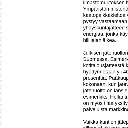
ilmastomuutoksen hil
Ympäristöministeriö
kaatopaikkakieltoa 
pystyy vastaamaan t
yhdyskuntajätteen s
energiaa, jonka kä
hiilijalanjälkeä.

Julkisen jätehuollon 
Suomessa. Esimerki
kotitalousjätteestä 
hyödynnetään yli 40 
prosenttia. Pääkaup
kokonaan, kun jätev
jätehuolto on länsi
esimerkiksi Hollanti
on myös tilaa yksityis
palveluista markkinoi
Vaikka kuntien jätep