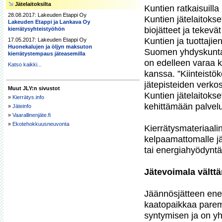
Jätelaitoksilta
Kuntien ratkaisuill
28.08.2017: Lakeuden Etappi Oy
Kuntien jätelaitokset
Lakeuden Etappi ja Lankava Oy
biojätteet ja tekevä
kierrätysyhteistyöhön
Kuntien ja tuottajie
17.05.2017: Lakeuden Etappi Oy
Huonekalujen ja öljyn maksuton
Suomen yhdyskuntajä
kierrätystempaus jäteasemilla
on edelleen varaa ke
Katso kaikki...
kanssa. ”Kiinteistöko
jätepisteiden verkos
Muut JLY:n sivustot
Kuntien jätelaitokse
»
Kierrätys.info
kehittämään palvelu
»
Jäteinfo
»
Vaarallinenjäte.fi
»
Ekotehokkuusneuvonta
Kierrätysmateriaalin
kelpaamattomalle jä
tai energiahyödyntä
Jätevoimala vältt
Jäännösjätteen ener
kaatopaikkaa parem
syntymisen ja on yh