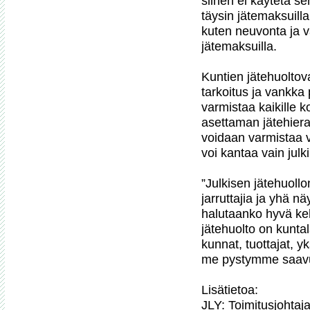
siihen ei käytetä s
täysin jätemaksuilla
kuten neuvonta ja v
jätemaksuilla.

Kuntien jätehuoltova
tarkoitus ja vankka 
varmistaa kaikille 
asettaman jätehiera
voidaan varmistaa va
voi kantaa vain julki
”Julkisen jätehuollo
jarruttajia ja yhä nä
halutaanko hyvä keh
jätehuolto on kuntal
kunnat, tuottajat, y
me pystymme saavutt
Lisätietoa:

JLY: Toimitusjohtaj