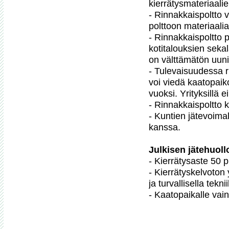
kierrätysmateriaalie
- Rinnakkaispoltto v
polttoon materiaalia,
- Rinnakkaispoltto 
kotitalouksien sekal
on välttämätön uunii
- Tulevaisuudessa ri
voi viedä kaatopaiko
vuoksi. Yrityksillä e
- Rinnakkaispoltto 
- Kuntien jätevoimal
kanssa.

Julkisen jätehuoll

- Kierrätysaste 50 pr
- Kierrätyskelvoton
ja turvallisella teknii