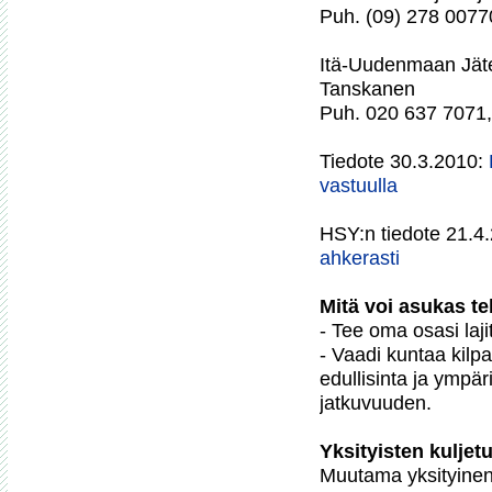
Puh. (09) 278 00770
Itä-Uudenmaan Jäteh
Tanskanen

Puh. 020 637 7071, 
Tiedote 30.3.2010: 
vastuulla
HSY:n tiedote 21.4.
ahkerasti
Mitä voi asukas t

- Tee oma osasi lajit
- Vaadi kuntaa kilpa
edullisinta ja ympär
jatkuvuuden.

Yksityisten kuljetu

Muutama yksityinen 