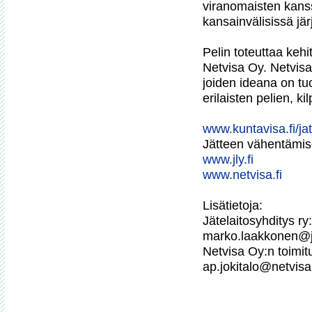
viranomaisten kanss
kansainvälisissä järj
Pelin toteuttaa kehit
Netvisa Oy. Netvisa 
joiden ideana on tu
erilaisten pelien, kil
www.kuntavisa.fi/ja

Jätteen vähentämis
www.jly.fi
www.netvisa.fi
Lisätietoja:

Jätelaitosyhditys ry
marko.laakkonen@jly
Netvisa Oy:n toimitu
ap.jokitalo@netvisa