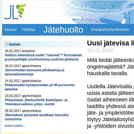
Jätehuolto
Etusivu
Yhdistys
Energiahyödyntäminen
Uusi jätevisa l
Uutiset
20.11.2010
28.02.2017
tiedotteet
Hallitus tekemässä uudet ”carunat”? Kuntalaiset
Mitä tiedät jätteen
ja pienyrittäjät unohtumassa uudesta jätelaista
ongelmajätettä? Jä
28.02.2017
ajankohtaista
Jätevoimalan kuonasta pihalaattoja ja
hauskalla tavalla.

betonielementtejä
24.02.2017
ajankohtaista
Pirkanmaalla hyödynnetään yli 98 prosenttia
Uudella Jätevisalla 
jätteistä
uusia asioita jättee
23.02.2017
ajankohtaista
Sadat aiheeseen lii
Pirkanmaan Jätehuollolle Avainlippu- ja
Yhteiskunnallinen yritys -merkit
laadittu yhdessä ala
09.02.2017
ajankohtaista
jäte- ja ympäristöti
Jätemaksut pysyneet asukkaan kannalta
löytyy Jätelaitosyhd
suotuisina
ja -yhtiöiden sivustoi
Katso kaikki...