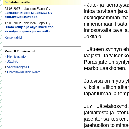
Jätelaitoksilta
- Jäte- ja kierrätysa
28.08.2017: Lakeuden Etappi Oy
infoa tarvitaan jat
Lakeuden Etappi ja Lankava Oy
ekologisemman maail
kierrätysyhteistyöhön
nimenomaan lisätä ti
17.05.2017: Lakeuden Etappi Oy
Huonekalujen ja öljyn maksuton
innostavalla tavalla
kierrätystempaus jäteasemilla
Jokitalo.

Katso kaikki...
- Jätteen synnyn ehk
Muut JLY:n sivustot
laajasti. Tarvitsenk
»
Kierrätys.info
Paras jäte on syntym
»
Jäteinfo
»
Vaarallinenjäte.fi
Marko Laakkonen.

»
Ekotehokkuusneuvonta
Jätevisa on myös y
viikolla. Viikon aik
tapahtumaa ja tempa
JLY - Jätelaitosyhdi
jätelaitosta ja jäteh
jäsentensä kesken, k
jätehuollon toiminta