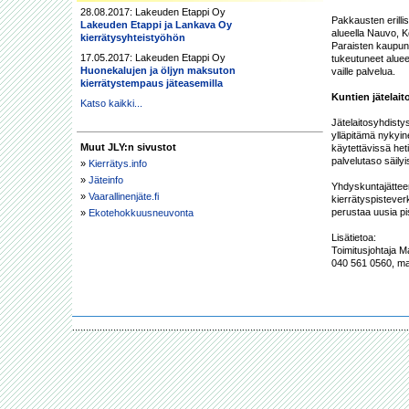
28.08.2017: Lakeuden Etappi Oy
Pakkausten erilli
Lakeuden Etappi ja Lankava Oy
alueella Nauvo, K
kierrätysyhteistyöhön
Paraisten kaupunk
17.05.2017: Lakeuden Etappi Oy
tukeutuneet aluee
Huonekalujen ja öljyn maksuton
vaille palvelua.

kierrätystempaus jäteasemilla
Kuntien jätelai
Katso kaikki...
Jätelaitosyhdisty
ylläpitämä nykyine
Muut JLY:n sivustot
käytettävissä heti
palvelutaso säilyis
»
Kierrätys.info
»
Jäteinfo
Yhdyskuntajätteen
»
Vaarallinenjäte.fi
kierrätyspisteverk
perustaa uusia pi
»
Ekotehokkuusneuvonta
Lisätietoa:

Toimitusjohtaja M