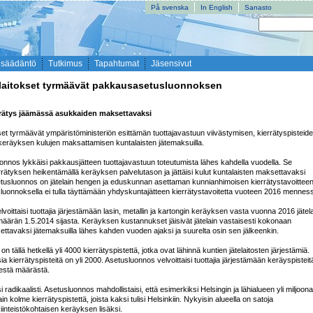
På svenska
In English
Sanasto
nsäädäntö
Tutkimus
Tapahtumat
Jäsensivut
elaitokset tyrmäävät pakkausasetusluonnoksen
rätys jäämässä asukkaiden maksettavaksi
kset tyrmäävät ympäristöministeriön esittämän tuottajavastuun viivästymisen, kierrätyspisteide
eräyksen kulujen maksattamisen kuntalaisten jätemaksuilla.

nos lykkäisi pakkausjätteen tuottajavastuun toteutumista lähes kahdella vuodella. Se 
rrätyksen heikentämällä keräyksen palvelutason ja jättäisi kulut kuntalaisten maksettavaksi 
etusluonnos on jätelain hengen ja eduskunnan asettaman kunnianhimoisen kierrätystavoitteen
luonnoksella ei tulla täyttämään yhdyskuntajätteen kierrätystavoitetta vuoteen 2016 menness
oittaisi tuottajia järjestämään lasin, metallin ja kartongin keräyksen vasta vuonna 2016 jätela
ärän 1.5.2014 sijasta. Keräyksen kustannukset jäisivät jätelain vastaisesti kokonaan 
tavaksi jätemaksuilla lähes kahden vuoden ajaksi ja suurelta osin sen jälkeenkin.

le on tällä hetkellä yli 4000 kierrätyspistettä, jotka ovat lähinnä kuntien jätelaitosten järjestämiä. 
sia kierrätyspisteitä on yli 2000. Asetusluonnos velvoittaisi tuottajia järjestämään keräyspisteitä
estä määrästä. 

i radikaalisti. Asetusluonnos mahdollistaisi, että esimerkiksi Helsingin ja lähialueen yli miljoonal
in kolme kierrätyspistettä, joista kaksi tulisi Helsinkiin. Nykyisin alueella on satoja 
kiinteistökohtaisen keräyksen lisäksi.
