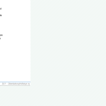
i 
a 
on 
 
JLY - Jätelaitosyhdistys ry