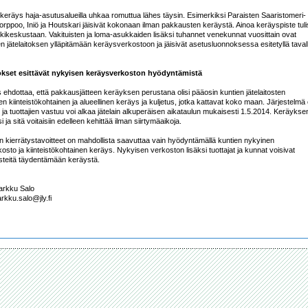
skeräys haja-asutusalueilla uhkaa romuttua lähes täysin. Esimerkiksi Paraisten Saaristomeri-
orppoo, Iniö ja Houtskari jäisivät kokonaan ilman pakkausten keräystä. Ainoa keräyspiste tulis
ikeskustaan. Vakituisten ja loma-asukkaiden lisäksi tuhannet venekunnat vuosittain ovat 
n jätelaitoksen ylläpitämään keräysverkostoon ja jäisivät asetusluonnoksessa esitetyllä tavall
tokset esittävät nykyisen keräysverkoston hyödyntämistä
s ehdottaa, että pakkausjätteen keräyksen perustana olisi pääosin kuntien jätelaitosten 
n kiinteistökohtainen ja alueellinen keräys ja kuljetus, jotka kattavat koko maan. Järjestelmä 
 ja tuottajien vastuu voi alkaa jätelain alkuperäisen aikataulun mukaisesti 1.5.2014. Keräyksen
i ja sitä voitaisiin edelleen kehittää ilman siirtymäaikoja.

 kierrätystavoitteet on mahdollista saavuttaa vain hyödyntämällä kuntien nykyinen 
osto ja kiinteistökohtainen keräys. Nykyisen verkoston lisäksi tuottajat ja kunnat voisivat 
steitä täydentämään keräystä.

arkku Salo
