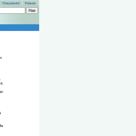
Yhteystiedot
Palaute
n 
 
ä.

in 
 
la 