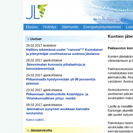
Etusivu
Yhdistys
Jätehuolto
Energiahyödyntäminen
Lai
Kuntien jät
Uutiset
11.09.2013
28.02.2017
tiedotteet
Pakkausten kier
Hallitus tekemässä uudet ”carunat”? Kuntalaiset
ja pienyrittäjät unohtumassa uudesta jätelaista
Kuntien jätelaito
28.02.2017
ajankohtaista
vähentämisen ja k
Jätevoimalan kuonasta pihalaattoja ja
betonielementtejä
Pakkausasetusluon
romahduttaisi kie
24.02.2017
ajankohtaista
jätemaksuilla. As
Pirkanmaalla hyödynnetään yli 98 prosenttia
vastainen. Asetus
jätteistä
Asetusluonnos velv
23.02.2017
ajankohtaista
asettaman päivämä
Pirkanmaan Jätehuollolle Avainlippu- ja
asukkaiden makset
Yhteiskunnallinen yritys -merkit
09.02.2017
ajankohtaista
Lasille ja metallil
Jätemaksut pysyneet asukkaan kannalta
Kartongin alueelli
suotuisina
alle puolet nykyis
Katso kaikki...
Palvelutaso laskis
asukkaalla olisi va
Jätelaitoksilta
kierrätyspisteitä 