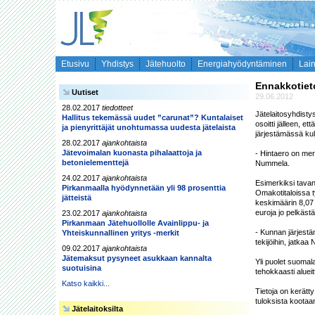
Etusivu
Yhdistys
Jätehuolto
Energiahyödyntäminen
Lai
Ennakkotieto
Uutiset
29.06.2012
28.02.2017
tiedotteet
Jätelaitosyhdisty
Hallitus tekemässä uudet ”carunat”? Kuntalaiset
osoitti jälleen, et
ja pienyrittäjät unohtumassa uudesta jätelaista
järjestämässä kul
28.02.2017
ajankohtaista
Jätevoimalan kuonasta pihalaattoja ja
- Hintaero on merk
betonielementtejä
Nummela.

24.02.2017
ajankohtaista
Esimerkiksi tavan
Pirkanmaalla hyödynnetään yli 98 prosenttia
Omakotitaloissa t
jätteistä
keskimäärin 8,07
euroja jo pelkästä
23.02.2017
ajankohtaista
Pirkanmaan Jätehuollolle Avainlippu- ja
- Kunnan järjestä
Yhteiskunnallinen yritys -merkit
tekijöihin, jatkaa
09.02.2017
ajankohtaista
Jätemaksut pysyneet asukkaan kannalta
Yli puolet suomala
suotuisina
tehokkaasti alueitt
Katso kaikki...
Tietoja on kerätt
tuloksista kootaan
Jätelaitoksilta