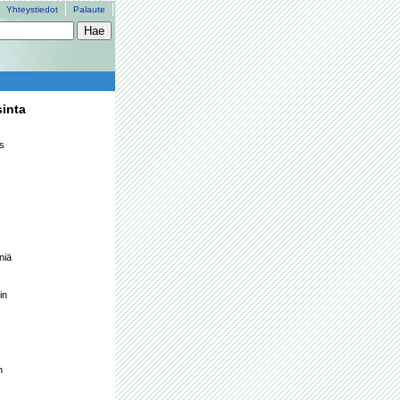
Yhteystiedot
Palaute
sinta
s 
iä 
n 
 