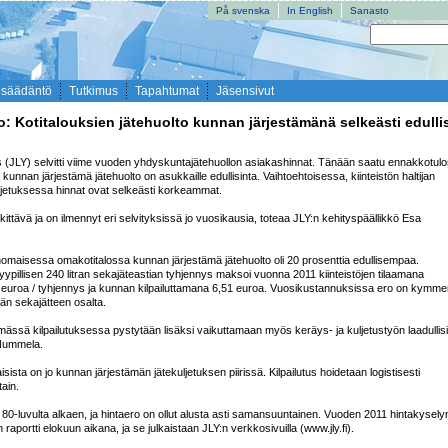
På svenska
In English
Sanasto
nsäädäntö
Tutkimus
Tapahtumat
Jäsensivut
: Kotitalouksien jätehuolto kunnan järjestämänä selkeästi edulli
s (JLY) selvitti viime vuoden yhdyskuntajätehuollon asiakashinnat. Tänään saatu ennakkotulo
tä kunnan järjestämä jätehuolto on asukkaille edullisinta. Vaihtoehtoisessa, kiinteistön haltijan 
jetuksessa hinnat ovat selkeästi korkeammat.

ittävä ja on ilmennyt eri selvityksissä jo vuosikausia, toteaa JLY:n kehityspäällikkö Esa 
omaisessa omakotitalossa kunnan järjestämä jätehuolto oli 20 prosenttia edullisempaa. 
yypillisen 240 litran sekajäteastian tyhjennys maksoi vuonna 2011 kiinteistöjen tilaamana 
 euroa / tyhjennys ja kunnan kilpailuttamana 6,51 euroa. Vuosikustannuksissa ero on kymmen
än sekajätteen osalta.

mässä kilpailutuksessa pystytään lisäksi vaikuttamaan myös keräys- ja kuljetustyön laadullisii
 Nummela.

isista on jo kunnan järjestämän jätekuljetuksen piirissä. Kilpailutus hoidetaan logistisesti 
ain.

y 80-luvulta alkaen, ja hintaero on ollut alusta asti samansuuntainen. Vuoden 2011 hintakyselyn
 raportti elokuun aikana, ja se julkaistaan JLY:n verkkosivuilla (www.jly.fi).
