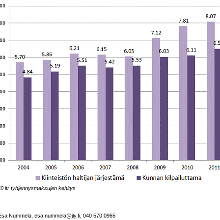
0 ltr tyhjennysmaksujen kehitys
 Esa Nummela, esa.nummela@jly.fi, 040 570 0965