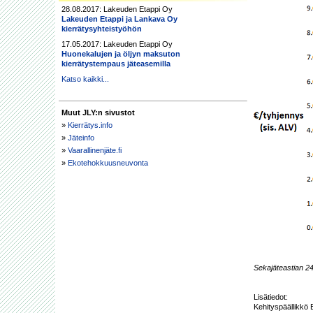
28.08.2017: Lakeuden Etappi Oy
Lakeuden Etappi ja Lankava Oy
kierrätysyhteistyöhön
17.05.2017: Lakeuden Etappi Oy
Huonekalujen ja öljyn maksuton
kierrätystempaus jäteasemilla
Katso kaikki...
Muut JLY:n sivustot
»
Kierrätys.info
»
Jäteinfo
»
Vaarallinenjäte.fi
»
Ekotehokkuusneuvonta
Sekajäteastian 24
Lisätiedot:

Kehityspäällikkö