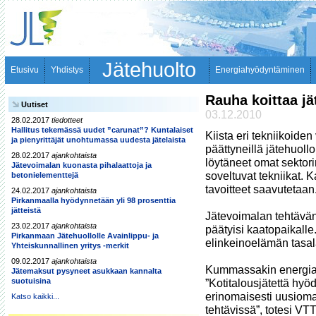
Jätehuolto
Etusivu
Yhdistys
Energiahyödyntäminen
Rauha koittaa jä
Uutiset
03.12.2010
28.02.2017
tiedotteet
Hallitus tekemässä uudet ”carunat”? Kuntalaiset
Kiista eri tekniikoiden
ja pienyrittäjät unohtumassa uudesta jätelaista
päättyneillä jätehuollon
28.02.2017
ajankohtaista
löytäneet omat sektorin
Jätevoimalan kuonasta pihalaattoja ja
soveltuvat tekniikat. K
betonielementtejä
tavoitteet saavutetaan.
24.02.2017
ajankohtaista
Pirkanmaalla hyödynnetään yli 98 prosenttia
jätteistä
Jätevoimalan tehtävänä
23.02.2017
ajankohtaista
päätyisi kaatopaikalle
Pirkanmaan Jätehuollolle Avainlippu- ja
elinkeinoelämän tasalaa
Yhteiskunnallinen yritys -merkit
09.02.2017
ajankohtaista
Kummassakin energiah
Jätemaksut pysyneet asukkaan kannalta
suotuisina
”Kotitalousjätettä hy
erinomaisesti uusioma
Katso kaikki...
tehtävissä”, totesi VTT