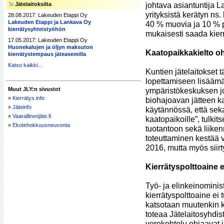
Jätelaitoksilta
johtava asiantuntija La
yrityksistä kerätyn ns
28.08.2017: Lakeuden Etappi Oy
Lakeuden Etappi ja Lankava Oy
40 % muovia ja 10 % pu
kierrätysyhteistyöhön
mukaisesti saada kierr
17.05.2017: Lakeuden Etappi Oy
Huonekalujen ja öljyn maksuton
Kaatopaikkakielto oh
kierrätystempaus jäteasemilla
Katso kaikki...
Kuntien jätelaitokset 
lopettamiseen lisäämä
Muut JLY:n sivustot
ympäristökeskuksen joh
»
Kierrätys.info
biohajoavan jätteen ka
»
Jäteinfo
käytännössä, että sekal
»
Vaarallinenjäte.fi
kaatopaikoille”, tulki
»
Ekotehokkuusneuvonta
tuotantoon sekä liiken
toteuttaminen kestää v
2016, mutta myös siirt
Kierrätyspolttoaine e
Työ- ja elinkeinominist
kierrätyspolttoaine ei
katsotaan muutenkin k
toteaa Jätelaitosyhdis
verokohtelu ohjaavat jät