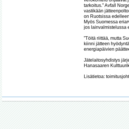
tarkoitus.” Avfall Norg
vastikään jätteenpolto
on Ruotsissa edelleen 
Myös Suomessa eriarvoin
jos lainvalmistelussa ei
”Töitä riittää, mutta 
kiinni jätteen hyödynt
energiapäivien päättee
Jätelaitosyhdistys jär
Hanasaaren Kulttuuri