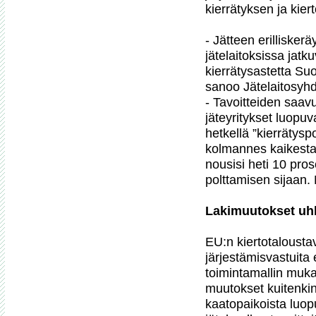
kierrätyksen ja kier
- Jätteen erilliskerä
jätelaitoksissa jatk
kierrätysastetta Su
sanoo Jätelaitosyhd
- Tavoitteiden saavu
jäteyritykset luopuv
hetkellä ”kierrätysp
kolmannes kaikesta 
nousisi heti 10 prose
polttamisen sijaan.
Lakimuutokset uhk
EU:n kiertotaloustav
järjestämisvastuita 
toimintamallin mukais
muutokset kuitenkin 
kaatopaikoista luopu