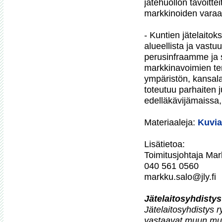
jätehuollon tavoitt
markkinoiden varaan 
- Kuntien jätelaitok
alueellista ja vastu
perusinfraamme ja se
markkinavoimien tem
ympäristön, kansala
toteutuu parhaiten 
edelläkävijämaissa, 
Materiaaleja: 
Kuvia
Lisätietoa:

Toimitusjohtaja Mar
040 561 0560

markku.salo@jly.fi

Jätelaitosyhdistys

Jätelaitosyhdistys r
vastaavat muun muas