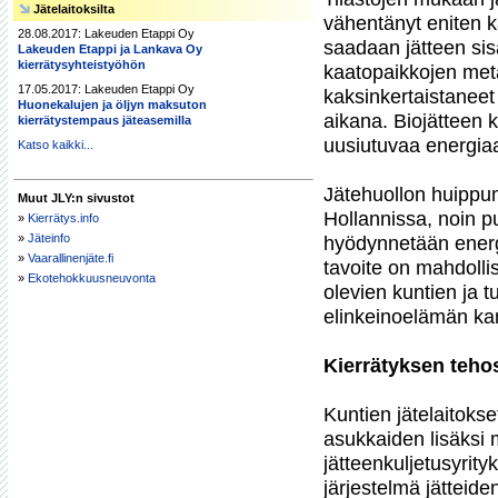
Jätelaitoksilta
vähentänyt eniten k
28.08.2017: Lakeuden Etappi Oy
saadaan jätteen sis
Lakeuden Etappi ja Lankava Oy
kierrätysyhteistyöhön
kaatopaikkojen meta
17.05.2017: Lakeuden Etappi Oy
kaksinkertaistaneet
Huonekalujen ja öljyn maksuton
aikana. Biojätteen k
kierrätystempaus jäteasemilla
uusiutuvaa energiaa.
Katso kaikki...
Jätehuollon huippum
Muut JLY:n sivustot
Hollannissa, noin pu
»
Kierrätys.info
»
Jäteinfo
hyödynnetään energi
»
Vaarallinenjäte.fi
tavoite on mahdolli
»
Ekotehokkuusneuvonta
olevien kuntien ja t
elinkeinoelämän kan
Kierrätyksen teho
Kuntien jätelaitokse
asukkaiden lisäksi my
jätteenkuljetusyrity
järjestelmä jätteid