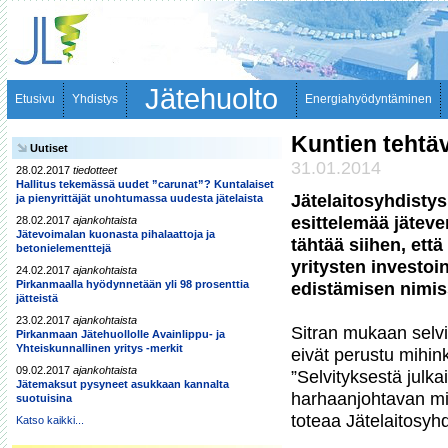
Jätehuolto
Etusivu
Yhdistys
Energiahyödyntäminen
Kuntien tehtäv
Uutiset
31.01.2014
28.02.2017
tiedotteet
Hallitus tekemässä uudet ”carunat”? Kuntalaiset
Jätelaitosyhdisty
ja pienyrittäjät unohtumassa uudesta jätelaista
esittelemää jäteve
28.02.2017
ajankohtaista
Jätevoimalan kuonasta pihalaattoja ja
tähtää siihen, ett
betonielementtejä
yritysten investoi
24.02.2017
ajankohtaista
Pirkanmaalla hyödynnetään yli 98 prosenttia
edistämisen nimis
jätteistä
23.02.2017
ajankohtaista
Sitran mukaan selvi
Pirkanmaan Jätehuollolle Avainlippu- ja
Yhteiskunnallinen yritys -merkit
eivät perustu mihink
09.02.2017
ajankohtaista
”Selvityksestä julka
Jätemaksut pysyneet asukkaan kannalta
harhaanjohtavan mieli
suotuisina
toteaa Jätelaitosyhd
Katso kaikki...