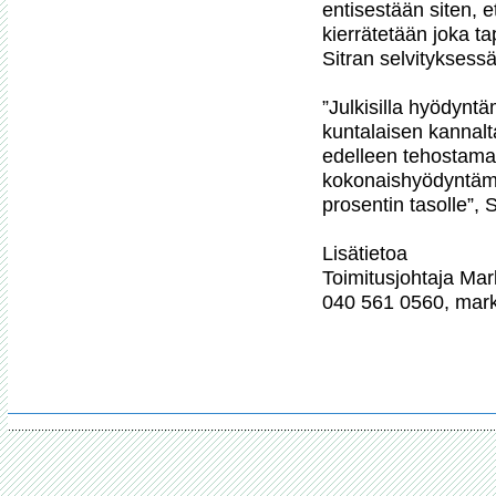
entisestään siten, e
kierrätetään joka t
Sitran selvityksess
”Julkisilla hyödynt
kuntalaisen kannalta 
edelleen tehostamall
kokonaishyödyntämi
prosentin tasolle”, S
Lisätietoa

Toimitusjohtaja Mar
040 561 0560, markk