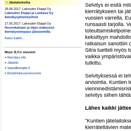
Jätelaitoksilta
Selvitys ei esitä mi
28.08.2017: Lakeuden Etappi Oy
kierrätykseen tai jät
Lakeuden Etappi ja Lankava Oy
vuosien varrella. Eu
kierrätysyhteistyöhön
runsaasti tarjolla. V
17.05.2017: Lakeuden Etappi Oy
Huonekalujen ja öljyn maksuton
toteuttamiskelpoine
kierrätystempaus jäteasemilla
keksittyyn mahdolli
Katso kaikki...
ratkaisun sanottiin
Sitra luetteli myös 
Muut JLY:n sivustot
vaikka ympäristövai
»
Kierrätys.info
tutkittu.

»
Jäteinfo
»
Vaarallinenjäte.fi
»
Ekotehokkuusneuvonta
Selvityksessä ei teh
arviointia. Kuntien t
vienninedistämisris
selvitys siihen tähtä
Lähes kaikki jätt
”Kuntien jätelaitokse
kierrätettävien mate