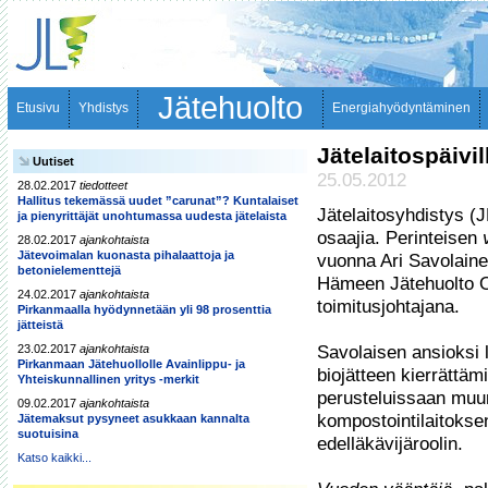
Jätehuolto
Etusivu
Yhdistys
Energiahyödyntäminen
Jätelaitospäivill
Uutiset
25.05.2012
28.02.2017
tiedotteet
Hallitus tekemässä uudet ”carunat”? Kuntalaiset
Jätelaitosyhdistys (JL
ja pienyrittäjät unohtumassa uudesta jätelaista
osaajia. Perinteisen 
28.02.2017
ajankohtaista
Jätevoimalan kuonasta pihalaattoja ja
vuonna Ari Savolaine
betonielementtejä
Hämeen Jätehuolto Oy
24.02.2017
ajankohtaista
toimitusjohtajana.

Pirkanmaalla hyödynnetään yli 98 prosenttia
jätteistä
23.02.2017
ajankohtaista
Savolaisen ansioksi l
Pirkanmaan Jätehuollolle Avainlippu- ja
biojätteen kierrättämi
Yhteiskunnallinen yritys -merkit
perusteluissaan muu
09.02.2017
ajankohtaista
kompostointilaitoksen
Jätemaksut pysyneet asukkaan kannalta
suotuisina
edelläkävijäroolin.

Katso kaikki...