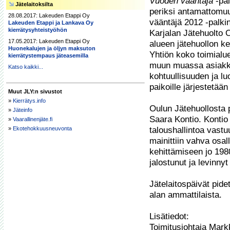
Vuoden vääntäjä
 -pa
Jätelaitoksilta
periksi antamattomuu
28.08.2017: Lakeuden Etappi Oy
vääntäjä 2012 -palki
Lakeuden Etappi ja Lankava Oy
kierrätysyhteistyöhön
Karjalan Jätehuolto O
17.05.2017: Lakeuden Etappi Oy
alueen jätehuollon ke
Huonekalujen ja öljyn maksuton
Yhtiön koko toimialuee
kierrätystempaus jäteasemilla
muun muassa asiakka
Katso kaikki...
kohtuullisuuden ja lu
paikoille järjestetään
Muut JLY:n sivustot
»
Kierrätys.info
Oulun Jätehuollosta pa
»
Jäteinfo
Saara Kontio. Kontio
»
Vaarallinenjäte.fi
»
Ekotehokkuusneuvonta
taloushallintoa vastu
mainittiin vahva osal
kehittämiseen jo 1980
jalostunut ja levinnyt 
Jätelaitospäivät pidet
alan ammattilaista.

Lisätiedot:

Toimitusjohtaja Mark