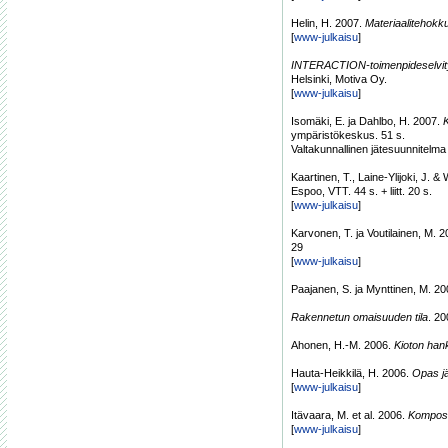
Helin, H. 2007.
Materiaalitehokk
[
www-julkaisu
]
INTERACTION-toimenpideselvity
Helsinki, Motiva Oy.
[
www-julkaisu
]
Isomäki, E. ja Dahlbo, H. 2007.
K
ympäristökeskus. 51 s.
Valtakunnallinen jätesuunnitelm
Kaartinen, T., Laine-Ylijoki, J. 
Espoo, VTT. 44 s. + liitt. 20 s.
[
www-julkaisu
]
Karvonen, T. ja Voutilainen, M. 
29
[
www-julkaisu
]
Paajanen, S. ja Mynttinen, M. 2
Rakennetun omaisuuden tila
. 20
Ahonen, H.-M. 2006.
Kioton hank
Hauta-Heikkilä, H. 2006.
Opas jä
[
www-julkaisu
]
Itävaara, M. et al. 2006.
Kompost
[
www-julkaisu
]