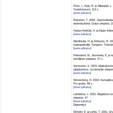
Roos, I., Kojo, R. ja Sillanpää, L
Työtehoseura. 114 s.
[
www-julkaisu
]
Räsänen, T. 2004.
Jätehuoltoalan
tiedonlouhinta
. Oulun yliopisto, 
Hauta-Heikkilä, H. ja Kippo-Edlu
[
www-julkaisu
]
Martikkala, H. ja Kettunen, R. 2
kaatopaikoilla
. Tampere, Tritonet
[
www-julkaisu
]
Peltoniemi, M., Nummela, E. ja 
teknillinen yliopisto. 57 s.
Sormunen, K. 2003.
Matkakerto
yliopistoissa
. Jyväskylän yliopist
[
www-julkaisu
]
Westerberg, H. 2003.
Kunnalliso
Pro gradu. 88 s.
[
www-julkaisu
]
Lahdelma, J. 2002.
Biojätteen e
yliopisto. 67
[
www-julkaisu
]
Diplomityö
Ekholm, E. ja Lehto, T. 2001.
Arv