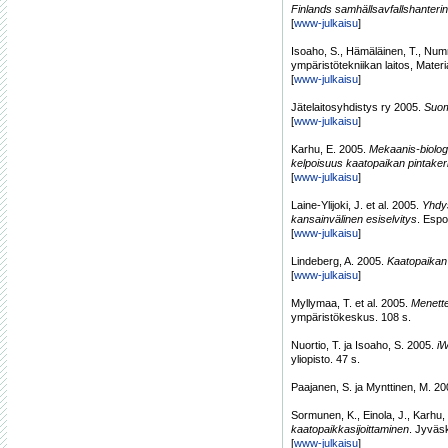
Finlands samhällsavfallshanteri
[
www-julkaisu
]
Isoaho, S., Hämäläinen, T., Numm
ympäristötekniikan laitos, Mater
[
www-julkaisu
]
Jätelaitosyhdistys ry 2005.
Suom
[
www-julkaisu
]
Karhu, E. 2005.
Mekaanis-biolog
kelpoisuus kaatopaikan pintake
[
www-julkaisu
]
Laine-Ylijoki, J. et al. 2005.
Yhdys
kansainvälinen esiselvitys
. Espo
[
www-julkaisu
]
Lindeberg, A. 2005.
Kaatopaikan 
[
www-julkaisu
]
Myllymaa, T. et al. 2005.
Menette
ympäristökeskus. 108 s.
Nuortio, T. ja Isoaho, S. 2005.
iW
yliopisto. 47 s.
Paajanen, S. ja Mynttinen, M. 2
Sormunen, K., Einola, J., Karhu, 
kaatopaikkasijoittaminen
. Jyväsk
[
www-julkaisu
]