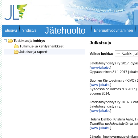
Jätehuolto
Etusivu
Yhdistys
Energiahyödyntäminen
Tutkimus ja kehitys
Julkaisuja
Tutkimus- ja kehityshankkeet
Julkaisut ja raportit
Valitse luokka:
Jätelaitosyhdistys ry 2017.
Opas
[
www-julkaisu
]
Oppaan toinen 31.1.2017 julkaist
Suomen Kiertovoima ry (KIVO) 
[
www-julkaisu
]
Kyseessä on kolmas 9.8.2017 jul
vuonna 2014.
Jätelaitosyhdistys ry 2016.
Tieto
Jätelaitosyhdistys ry.
[
www-julkaisu
]
Helena Dahlbo, Kristiina Aalto,
Tekstiilien uudelleenkäytön ja t
[
www-julkaisu
]
Jätealan huoltovarmuustoimikun