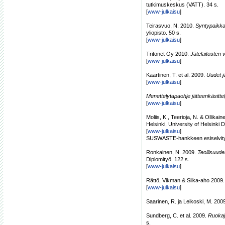
tutkimuskeskus (VATT). 34 s.
[
www-julkaisu
]
Teirasvuo, N. 2010.
Syntypaikkal
yliopisto. 50 s.
[
www-julkaisu
]
Tritonet Oy 2010.
Jätelaitosten 
[
www-julkaisu
]
Kaartinen, T. et al. 2009.
Uudet j
[
www-julkaisu
]
Menettelytapaohje jätteenkäsittel
[
www-julkaisu
]
Moliis, K., Teerioja, N. & Ollikai
Helsinki, University of Helsin
[
www-julkaisu
]
SUSWASTE-hankkeen esiselvit
Ronkainen, N. 2009.
Teollisuude
Diplomityö. 122 s.
[
www-julkaisu
]
Rättö, Vikman & Siika-aho 2009
[
www-julkaisu
]
Saarinen, R. ja Leikoski, M. 200
Sundberg, C. et al. 2009.
Ruokajä
s.