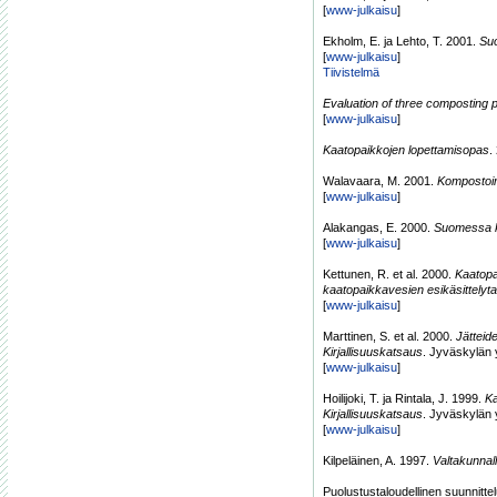
[
www-julkaisu
]
Ekholm, E. ja Lehto, T. 2001.
Suo
[
www-julkaisu
]
Tiivistelmä
Evaluation of three composting p
[
www-julkaisu
]
Kaatopaikkojen lopettamisopas
.
Walavaara, M. 2001.
Kompostoint
[
www-julkaisu
]
Alakangas, E. 2000.
Suomessa kä
[
www-julkaisu
]
Kettunen, R. et al. 2000.
Kaatopa
kaatopaikkavesien esikäsittelyta
[
www-julkaisu
]
Marttinen, S. et al. 2000.
Jätteid
Kirjallisuuskatsaus
. Jyväskylän y
[
www-julkaisu
]
Hoilijoki, T. ja Rintala, J. 1999.
Ka
Kirjallisuuskatsaus
. Jyväskylän y
[
www-julkaisu
]
Kilpeläinen, A. 1997.
Valtakunnal
Puolustustaloudellinen suunnitt