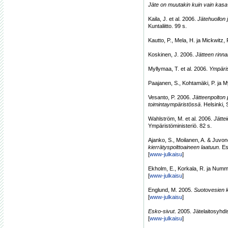
Jäte on muutakin kuin vain kasa
Kaila, J. et al. 2006.
Jätehuollon
Kuntaliitto. 99 s.
Kautto, P., Mela, H. ja Mickwitz,
Koskinen, J. 2006.
Jätteen rinna
Myllymaa, T. et al. 2006.
Ympäris
Paajanen, S., Kohtamäki, P. ja M
Vesanto, P. 2006.
Jätteenpolton 
toimintaympäristössä
. Helsinki
Wahlström, M. et al. 2006.
Jätte
Ympäristöministeriö. 82 s.
Ajanko, S., Moilanen, A. & Juvo
kierrätyspolttoaineen laatuun
. Es
[
www-julkaisu
]
Ekholm, E., Korkala, R. ja Numm
[
www-julkaisu
]
Englund, M. 2005.
Suotovesien k
[
www-julkaisu
]
Esko-sivut
. 2005. Jätelaitosyhdi
[
www-julkaisu
]