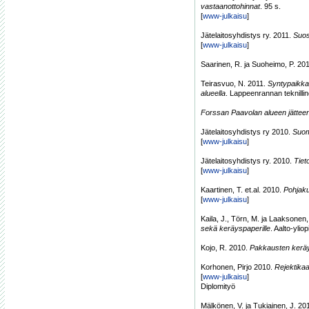
vastaanottohinnat
. 95 s.
[
www-julkaisu
]
Jätelaitosyhdistys ry. 2011.
Suos
[
www-julkaisu
]
Saarinen, R. ja Suoheimo, P. 20
Teirasvuo, N. 2011.
Syntypaikkal
alueella
. Lappeenrannan teknillin
Forssan Paavolan alueen jätteen
Jätelaitosyhdistys ry 2010.
Suom
[
www-julkaisu
]
Jätelaitosyhdistys ry. 2010.
Tiet
[
www-julkaisu
]
Kaartinen, T. et.al. 2010.
Pohjaku
[
www-julkaisu
]
Kaila, J., Törn, M. ja Laaksonen
sekä keräyspaperille
. Aalto-ylio
Kojo, R. 2010.
Pakkausten kerä
Korhonen, Pirjo 2010.
Rejektikaa
[
www-julkaisu
]
Diplomityö
Mälkönen, V. ja Tukiainen, J. 20