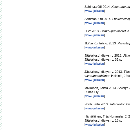
Sahimaa Olli 2014.
Koostumustut
[
www-julkaisu
]
Sahimaa, Olli 2014.
Luokitteluoh
[
www-julkaisu
]
HSY 2013.
Pääkaupunkiseudun k
[
www-julkaisu
]
JLY ja Kuntaliitto. 2013.
Parasta j
[
www-julkaisu
]
Jätelaitosyhdistys ry 2013.
Jätt
Jätelaitosyhdistys ry. 32 s.
[
www-julkaisu
]
Jätelaitosyhdistys ry. 2013.
Tiet
vastaanottohinnat
. Helsinki, Jät
[
www-julkaisu
]
Mikkonen, Krista 2013.
Selvitys
Puhas Oy.
[
www-julkaisu
]
Portti, Satu 2013.
Jätehuollon ku
[
www-julkaisu
]
Hämäläinen, T. ja Nummela, E. 
Jätelaitosyhdistys ry. 18 s.
[
www-julkaisu
]