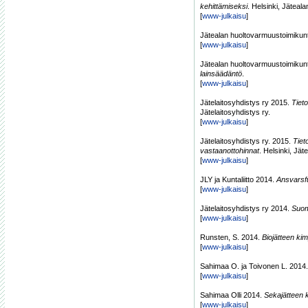
kehittämiseksi
. Helsinki, Jäteal
[
www-julkaisu
]
Jätealan huoltovarmuustoimikun
[
www-julkaisu
]
Jätealan huoltovarmuustoimikun
lainsäädäntö
.
[
www-julkaisu
]
Jätelaitosyhdistys ry 2015.
Tieto
Jätelaitosyhdistys ry.
[
www-julkaisu
]
Jätelaitosyhdistys ry. 2015.
Tiet
vastaanottohinnat
. Helsinki, Jät
[
www-julkaisu
]
JLY ja Kuntaliitto 2014.
Ansvarsfu
[
www-julkaisu
]
Jätelaitosyhdistys ry 2014.
Suom
[
www-julkaisu
]
Runsten, S. 2014.
Biojätteen ki
[
www-julkaisu
]
Sahimaa O. ja Toivonen L. 2014
[
www-julkaisu
]
Sahimaa Olli 2014.
Sekajätteen 
[
www-julkaisu
]