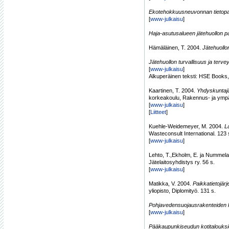
Ekotehokkuusneuvonnan tietop
[
www-julkaisu
]
Haja-asutusalueen jätehuollon p
Hämäläinen, T. 2004.
Jätehuollon
Jätehuollon turvallisuus ja tervey
[
www-julkaisu
]
Alkuperäinen teksti: HSE Books
Kaartinen, T. 2004.
Yhdyskuntajä
korkeakoulu, Rakennus- ja ympäri
[
www-julkaisu
]
[
Liitteet
]
Kuehle-Weidemeyer, M. 2004.
L
Wasteconsult International. 123 
[
www-julkaisu
]
Lehto, T.,Ekholm, E. ja Nummela
Jätelaitosyhdistys ry. 56 s.
[
www-julkaisu
]
Matikka, V. 2004.
Paikkatietojärj
yliopisto, Diplomityö. 131 s.
Pohjavedensuojausrakenteiden k
[
www-julkaisu
]
Pääkaupunkiseudun kotitalouksie