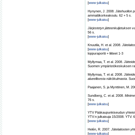
[
www-julkaisu
]
Hynynen, J. 2008.
Jätehuollon 
ammattikorkeakoulu. 62 + 5 s.
[
www-julkaisu
]
Järjestetyn jätteenkuljetuksen va
56 s.
[
www-julkaisu
]
Knuutila, H. et al. 2008.
Jätelaito
[
www-julkaisu
]
loppuraportti + liitteet 1-3
Myllymaa, T. et al. 2008.
Jätteid
Suomen ympäristökeskuksen rap
Myllymaa, T. et al. 2008.
Jätteid
alueellisesta näkökulmasta
. Suo
Paajanen, S. ja Mynttinen, M. 2
Sundberg, C. et al. 2008.
Minime
76 s.
[
www-julkaisu
]
YTV Pääkaupunkiseudun yhteist
YTV:n julkaisuja 15/2008. YTV. 
[
www-julkaisu
]
Helén, R. 2007.
Jätelaitosten y
[
www-julkaisu
]