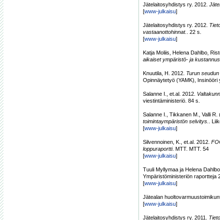
Jätelaitosyhdistys ry. 2012.
Jäte
[
www-julkaisu
]
Jätelaitosyhdistys ry. 2012.
Tiet
vastaanottohinnat.
. 22 s.
[
www-julkaisu
]
Katja Moliis, Helena Dahlbo, Ris
aikaiset ympäristö- ja kustannu
Knuutila, H. 2012.
Turun seudun b
Opinnäytetyö (YAMK), Insinööri
Salanne I., et.al. 2012.
Valtakunna
viestintäministeriö. 84 s.
Salanne I., Tikkanen M., Valli R
toimintaympäristön selvitys.
. Lii
[
www-julkaisu
]
Silvennoinen, K., et.al. 2012.
FOO
loppuraportti
. MTT. MTT. 54
[
www-julkaisu
]
Tuuli Myllymaa ja Helena Dahlb
Ympäristöministeriön raportteja 
[
www-julkaisu
]
Jätealan huoltovarmuustoimikun
[
www-julkaisu
]
Jätelaitosyhdistys ry. 2011.
Tiet