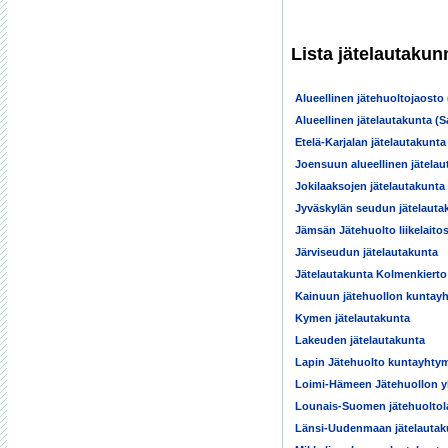
Lista jätelautakun
Alueellinen jätehuoltojaosto
Alueellinen jätelautakunta (
Etelä-Karjalan jätelautakunta
Joensuun alueellinen jätelau
Jokilaaksojen jätelautakunta
Jyväskylän seudun jätelauta
Jämsän Jätehuolto liikelaito
Järviseudun jätelautakunta
Jätelautakunta Kolmenkierto 
Kainuun jätehuollon kuntay
Kymen jätelautakunta
Lakeuden jätelautakunta
Lapin Jätehuolto kuntayhty
Loimi-Hämeen Jätehuollon yh
Lounais-Suomen jätehuoltol
Länsi-Uudenmaan jätelautak