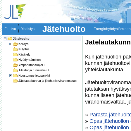
Jätehuolto
Etusivu
Yhdistys
Energiahyödyntäminen
Jätehuolto
Jätelautakunn
Keräys
Kuljetus
Käsittely
Kun jätehuollon pal
Hyödyntäminen
kunnan jätehuoltovi
Ympäristönsuojelu
yhteislautakunta.
Tilastot ja tunnusluvut
Koostumustietopankki
Jätelautakunnat ja jätehuoltoviranomaiset
Jätehuoltoviranoma
jätetaksan hyväksy
kunnalliseen jätehuo
viranomaisvaltaa, j
»
Parasta jätehuolto
»
Opas jätehuollon
»
Opas jätehuollon