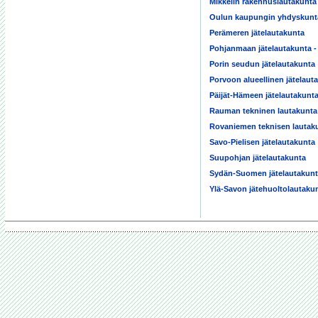
Mikkelin rakennuslautakunta
Oulun kaupungin yhdyskunt
Perämeren jätelautakunta
Pohjanmaan jätelautakunta -
Porin seudun jätelautakunta
Porvoon alueellinen jätelaut
Päijät-Hämeen jätelautakunt
Rauman tekninen lautakunta
Rovaniemen teknisen lautak
Savo-Pielisen jätelautakunta
Suupohjan jätelautakunta
Sydän-Suomen jätelautakun
Ylä-Savon jätehuoltolautaku