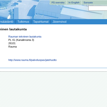
På svenska
In English
Sanasto
nsäädäntö
Tutkimus
Tapahtumat
Jäsensivut
inen lautakunta
Rauman tekninen lautakunta
PL 41 (Kanalinranta 3)
26101
Rauma
http://www.rauma.fi/palveluopas/jatehuolto