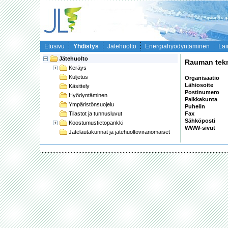
Etusivu
Yhdistys
Jätehuolto
Energiahyödyntäminen
Lai
Jätehuolto
Rauman tekn
Keräys
Kuljetus
Organisaatio
Lähiosoite
Käsittely
Postinumero
Hyödyntäminen
Paikkakunta
Ympäristönsuojelu
Puhelin
Tilastot ja tunnusluvut
Fax
Sähköposti
Koostumustietopankki
WWW-sivut
Jätelautakunnat ja jätehuoltoviranomaiset