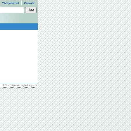
Yhteystiedot
Palaute
JLY - Jätelaitosyhdistys ry