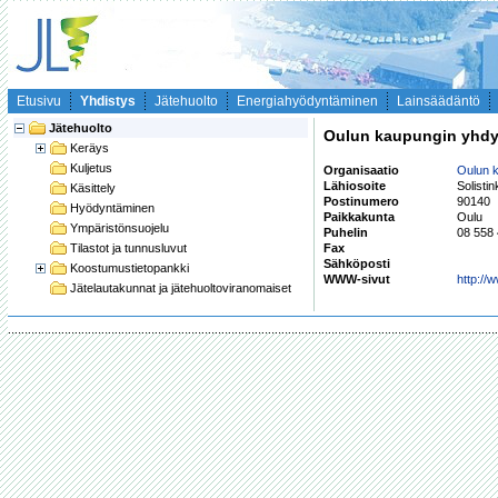
Etusivu
Yhdistys
Jätehuolto
Energiahyödyntäminen
Lainsäädäntö
Jätehuolto
Oulun kaupungin yhdy
Keräys
Kuljetus
Organisaatio
Oulun 
Lähiosoite
Solisti
Käsittely
Postinumero
90140
Hyödyntäminen
Paikkakunta
Oulu
Ympäristönsuojelu
Puhelin
08 558
Tilastot ja tunnusluvut
Fax
Sähköposti
Koostumustietopankki
WWW-sivut
http://
Jätelautakunnat ja jätehuoltoviranomaiset