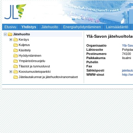
Etusivu
Yhdistys
Jätehuolto
Energiahyödyntäminen
Lainsäädäntö
Jätehuolto
Ylä-Savon jätehuoltol
Keräys
Kuljetus
Organisaatio
Ylä-Sav
Lähiosoite
Pohjola
Käsittely
Postinumero
74100
Hyödyntäminen
Paikkakunta
Iisalmi
Ympäristönsuojelu
Puhelin
Tilastot ja tunnusluvut
Fax
Sähköposti
jatelaut
Koostumustietopankki
WWW-sivut
http://w
Jätelautakunnat ja jätehuoltoviranomaiset