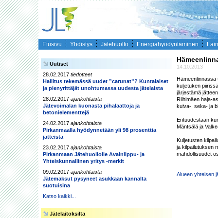
Etusivu
Yhdistys
Jätehuolto
Energiahyödyntäminen
Lai
Hämeenlinna 
Uutiset
14.10.2013
28.02.2017
tiedotteet
Hämeenlinnassa to
Hallitus tekemässä uudet ”carunat”? Kuntalaiset
kuljetuken piiris
ja pienyrittäjät unohtumassa uudesta jätelaista
järjestämä jätte
28.02.2017
ajankohtaista
Riihimäen haja-as
Jätevoimalan kuonasta pihalaattoja ja
kuiva-, seka- ja bi
betonielementtejä
Entuudestaan kunn
24.02.2017
ajankohtaista
Mäntsälä ja Valkea
Pirkanmaalla hyödynnetään yli 98 prosenttia
jätteistä
Kuljetusten kilpa
ja kilpailutuksen 
23.02.2017
ajankohtaista
mahdollisuudet osa
Pirkanmaan Jätehuollolle Avainlippu- ja
Yhteiskunnallinen yritys -merkit
09.02.2017
ajankohtaista
Alueen yhteisen j
Jätemaksut pysyneet asukkaan kannalta
suotuisina
Katso kaikki...
Jätelaitoksilta