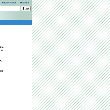
Yhteystiedot
Palaute
ja 
en 
, 
la 