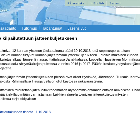
På svenska
In English
Sanasto
nsäädäntö
Tutkimus
Tapahtumat
Jäsensivut
kilpailutettuun jätteenkuljetukseen
imiva, 12 kunnan yhteinen jätelautakunta päätti 10.10.2013, että sopimusperusteisen 
sä olevat kunnat siirtyvät kunnan järjestämään jätteenkuljetukseen. Jätelain mukainen kunnan 
enkuljetus alkaa Hämeenlinnassa, Hattulassa Janakkalassa, Loppella, Hausjärven Mommilassa 
utusalueella siirtymäaikojen puitteissa vuosina 2016 ja 2017. Päätös koskee yhdyskuntajätte
ojätettä.

an järjestämän jätteenkuljetuksen piirissä ovat olleet Hyvinkää, Järvenpää, Tuusula, Kerava
koski. Riihimäellä ja Hausjärvellä on ollut käytössä sekajärjestelmä.

iluttaminen toteutetaan jätehuoltoviranomaisen myöhemmin antamien ehtojen mukaisesti. Ehdoil
määrittelyillä pyritään varmistamaan kaikkien alueella toimivien jätteenkuljetusyritysten 
llistua tarjouskilpailuun.

ätelautakunnan tiedote 11.10.2013