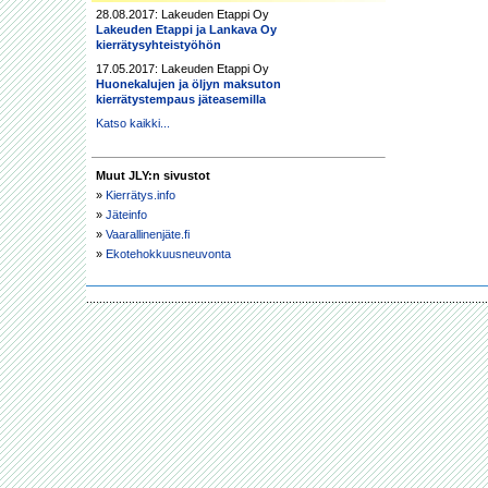
28.08.2017: Lakeuden Etappi Oy
Lakeuden Etappi ja Lankava Oy
kierrätysyhteistyöhön
17.05.2017: Lakeuden Etappi Oy
Huonekalujen ja öljyn maksuton
kierrätystempaus jäteasemilla
Katso kaikki...
Muut JLY:n sivustot
»
Kierrätys.info
»
Jäteinfo
»
Vaarallinenjäte.fi
»
Ekotehokkuusneuvonta