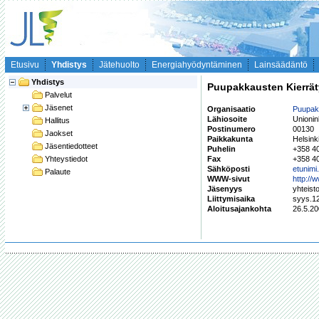
Etusivu
Yhdistys
Jätehuolto
Energiahyödyntäminen
Lainsäädäntö
Yhdistys
Puupakkausten Kierrä
Palvelut
Jäsenet
Organisaatio
Puupak
Lähiosoite
Unioni
Hallitus
Postinumero
00130
Jaokset
Paikkakunta
Helsink
Jäsentiedotteet
Puhelin
+358 4
Yhteystiedot
Fax
+358 4
Sähköposti
etunimi
Palaute
WWW-sivut
http://
Jäsenyys
yhteist
Liittymisaika
syys.1
Aloitusajankohta
26.5.2