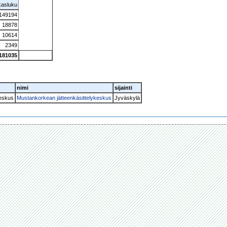
kasluku
149194
18878
10614
2349
181035
nimi
sijainti
keskus
Mustankorkean jätteenkäsittelykeskus
Jyväskylä