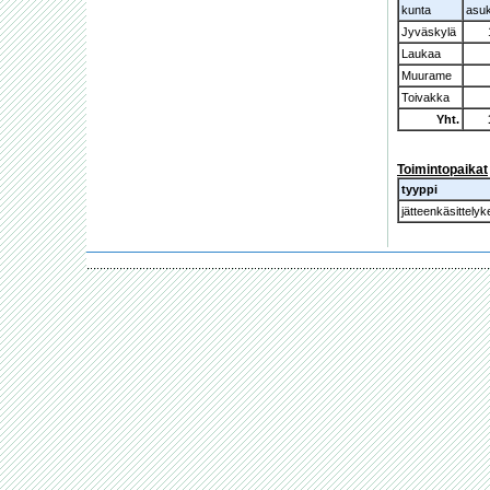
kunta
asu
Jyväskylä
Laukaa
Muurame
Toivakka
Yht.
Toimintopaikat
tyyppi
jätteenkäsittely