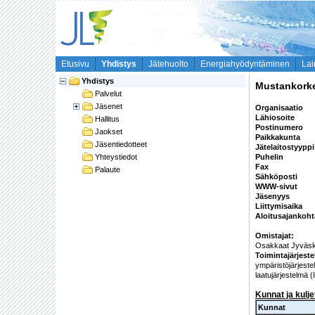
Etusivu
Yhdistys
Jätehuolto
Energiahyödyntäminen
Lai
Yhdistys
Mustankork
Palvelut
Jäsenet
Organisaatio
Lähiosoite
Hallitus
Postinumero
Jaokset
Paikkakunta
Jäsentiedotteet
Jätelaitostyypp
Yhteystiedot
Puhelin
Fax
Palaute
Sähköposti
WWW-sivut
Jäsenyys
Liittymisaika
Aloitusajankoh
Omistajat:
Osakkaat Jyväsk
Toimintajärjest
ympäristöjärjest
laatujärjestelmä 
Kunnat ja kulj
Kunnat