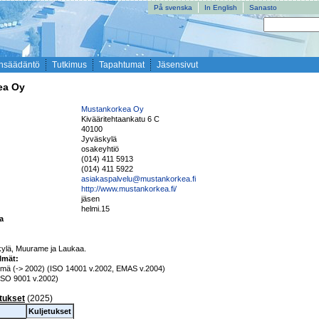
På svenska
In English
Sanasto
nsäädäntö
Tutkimus
Tapahtumat
Jäsensivut
ea Oy
Mustankorkea Oy
Kivääritehtaankatu 6 C
40100
Jyväskylä
i
osakeyhtiö
(014) 411 5913
(014) 411 5922
asiakaspalvelu@mustankorkea.fi
http://www.mustankorkea.fi/
jäsen
helmi.15
ta
ylä, Muurame ja Laukaa. 
elmät:
elmä (-> 2002) (ISO 14001 v.2002, EMAS v.2004)

(ISO 9001 v.2002) 
etukset
(2025)
Kuljetukset