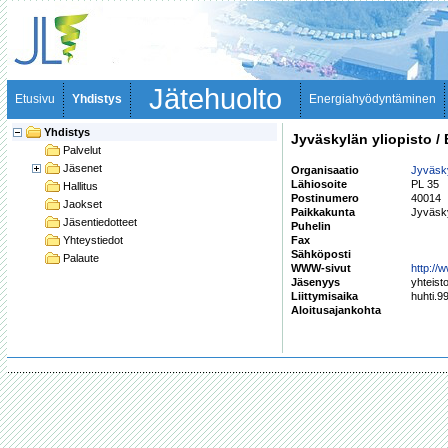
Jätehuolto
Etusivu
Yhdistys
Energiahyödyntäminen
Yhdistys
Jyväskylän yliopisto / 
Palvelut
Jäsenet
Organisaatio
Jyväskyl
Lähiosoite
PL 35
Hallitus
Postinumero
40014
Jaokset
Paikkakunta
Jyväsky
Jäsentiedotteet
Puhelin
Yhteystiedot
Fax
Sähköposti
Palaute
WWW-sivut
http://w
Jäsenyys
yhteist
Liittymisaika
huhti.9
Aloitusajankohta