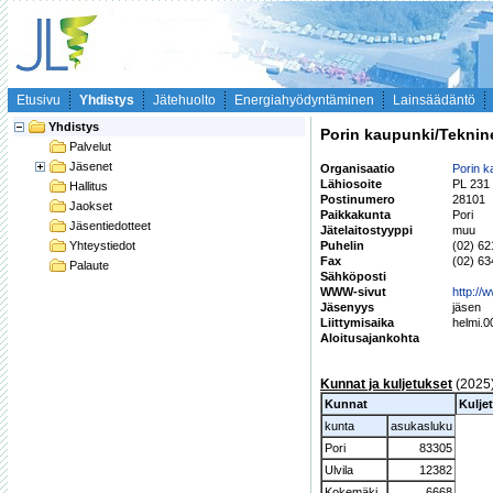
Etusivu
Yhdistys
Jätehuolto
Energiahyödyntäminen
Lainsäädäntö
Yhdistys
Porin kaupunki/Teknin
Palvelut
Jäsenet
Organisaatio
Porin k
Lähiosoite
PL 231 
Hallitus
Postinumero
28101
Jaokset
Paikkakunta
Pori
Jäsentiedotteet
Jätelaitostyyppi
muu
Yhteystiedot
Puhelin
(02) 6
Fax
(02) 6
Palaute
Sähköposti
WWW-sivut
http://w
Jäsenyys
jäsen
Liittymisaika
helmi.
Aloitusajankohta
Kunnat ja kuljetukset
(2025
Kunnat
Kulje
kunta
asukasluku
Pori
83305
Ulvila
12382
Kokemäki
6668