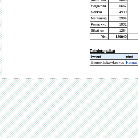
Harjavalta
6647
Nakkila
4939
Merikarvia
2904
Pomarkku
1931
Siikainen
1264
Yht.
120040
Toimintopaikat
tyyppi
nimi
jätteenkäsittelykeskus
Hangas