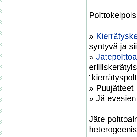
Polttokelpois
»
Kierrätysk
syntyvä ja si
»
Jätepolttoa
erilliskerätyi
”kierrätyspol
» Puujätteet
» Jätevesien
Jäte polttoa
heterogeenis