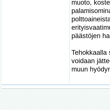
muoto, kosteu
palamisomina
polttoaineist
erityisvaatim
päästöjen hal
Tehokkaalla sy
voidaan jätt
muun hyödynt