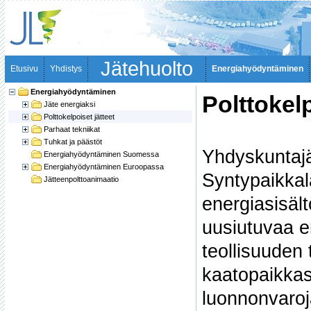
Jätehuolto
Etusivu
Yhdistys
Energiahyödyntäminen
Energiahyödyntäminen
Polttokelp
Jäte energiaksi
Polttokelpoiset jätteet
Parhaat tekniikat
Tuhkat ja päästöt
Yhdyskuntajä
Energiahyödyntäminen Suomessa
Energiahyödyntäminen Euroopassa
Syntypaikkal
Jätteenpolttoanimaatio
energiasisält
uusiutuvaa e
teollisuuden 
kaatopaikkas
luonnonvaroj