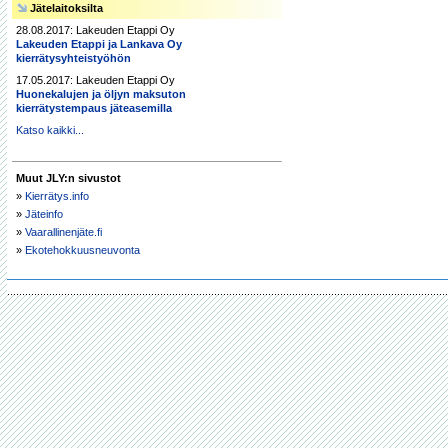
Jätelaitoksilta
28.08.2017: Lakeuden Etappi Oy
Lakeuden Etappi ja Lankava Oy
kierrätysyhteistyöhön
17.05.2017: Lakeuden Etappi Oy
Huonekalujen ja öljyn maksuton
kierrätystempaus jäteasemilla
Katso kaikki...
Muut JLY:n sivustot
»
Kierrätys.info
»
Jäteinfo
»
Vaarallinenjäte.fi
»
Ekotehokkuusneuvonta