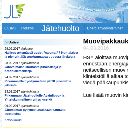
Jätehuolto
Etusivu
Yhdistys
Energiahyödyntäminen
Muovipakkaukse
Uutiset
04.03.2016
28.02.2017
tiedotteet
Hallitus tekemässä uudet ”carunat”? Kuntalaiset
HSY aloittaa muovipa
ja pienyrittäjät unohtumassa uudesta jätelaista
ennestään energiajä
28.02.2017
ajankohtaista
Jätevoimalan kuonasta pihalaattoja ja
neitseellisen muovi
betonielementtejä
kiinteistöillä alka
24.02.2017
ajankohtaista
Pirkanmaalla hyödynnetään yli 98 prosenttia
viedä pääkaupunkise
jätteistä
23.02.2017
ajankohtaista
Lue lisää muovin ki
Pirkanmaan Jätehuollolle Avainlippu- ja
Yhteiskunnallinen yritys -merkit
09.02.2017
ajankohtaista
Jätemaksut pysyneet asukkaan kannalta
suotuisina
Katso kaikki...