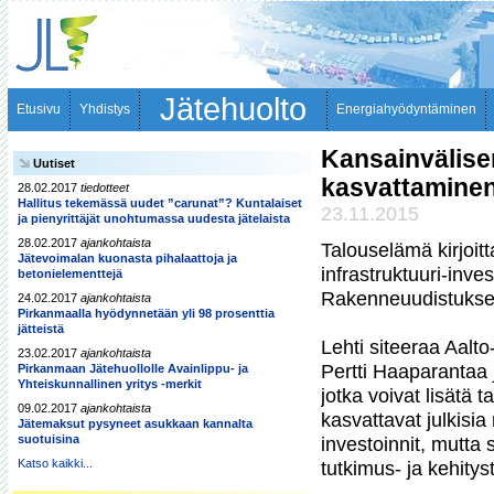
Jätehuolto
Etusivu
Yhdistys
Energiahyödyntäminen
Kansainvälisen
Uutiset
kasvattaminen 
28.02.2017
tiedotteet
Hallitus tekemässä uudet ”carunat”? Kuntalaiset
23.11.2015
ja pienyrittäjät unohtumassa uudesta jätelaista
28.02.2017
ajankohtaista
Talouselämä kirjoitt
Jätevoimalan kuonasta pihalaattoja ja
infrastruktuuri-inve
betonielementtejä
Rakenneuudistukset 
24.02.2017
ajankohtaista
Pirkanmaalla hyödynnetään yli 98 prosenttia
jätteistä
Lehti siteeraa Aalto
23.02.2017
ajankohtaista
Pertti Haaparantaa ja
Pirkanmaan Jätehuollolle Avainlippu- ja
Yhteiskunnallinen yritys -merkit
jotka voivat lisätä 
09.02.2017
ajankohtaista
kasvattavat julkisia 
Jätemaksut pysyneet asukkaan kannalta
suotuisina
investoinnit, mutta s
Katso kaikki...
tutkimus- ja kehitys