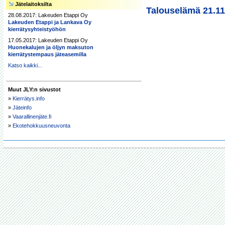
Jätelaitoksilta
Talouselämä 21.11
28.08.2017: Lakeuden Etappi Oy
Lakeuden Etappi ja Lankava Oy
kierrätysyhteistyöhön
17.05.2017: Lakeuden Etappi Oy
Huonekalujen ja öljyn maksuton
kierrätystempaus jäteasemilla
Katso kaikki...
Muut JLY:n sivustot
»
Kierrätys.info
»
Jäteinfo
»
Vaarallinenjäte.fi
»
Ekotehokkuusneuvonta