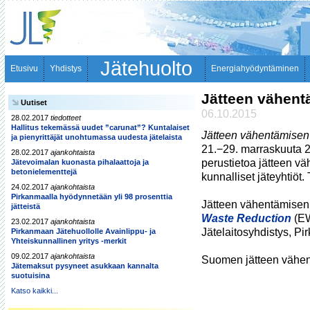
Jätehuolto
Etusivu
Yhdistys
Energiahyödyntäminen
Jätteen vähent
Uutiset
06.10.2015
28.02.2017
tiedotteet
Hallitus tekemässä uudet ”carunat”? Kuntalaiset
Jätteen vähentämisen 
ja pienyrittäjät unohtumassa uudesta jätelaista
21.−29. marraskuuta 20
28.02.2017
ajankohtaista
perustietoa jätteen vä
Jätevoimalan kuonasta pihalaattoja ja
betonielementtejä
kunnalliset jäteyhtiöt
24.02.2017
ajankohtaista
Pirkanmaalla hyödynnetään yli 98 prosenttia
Jätteen vähentämisen 
jätteistä
Waste Reduction
 (E
23.02.2017
ajankohtaista
Jätelaitosyhdistys, P
Pirkanmaan Jätehuollolle Avainlippu- ja
Yhteiskunnallinen yritys -merkit
09.02.2017
ajankohtaista
Suomen jätteen vähent
Jätemaksut pysyneet asukkaan kannalta
suotuisina
Katso kaikki...