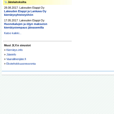
Jätelaitoksilta
28.08.2017: Lakeuden Etappi Oy
Lakeuden Etappi ja Lankava Oy
kierrätysyhteistyöhön
17.05.2017: Lakeuden Etappi Oy
Huonekalujen ja öljyn maksuton
kierrätystempaus jäteasemilla
Katso kaikki...
Muut JLY:n sivustot
»
Kierrätys.info
»
Jäteinfo
»
Vaarallinenjäte.fi
»
Ekotehokkuusneuvonta