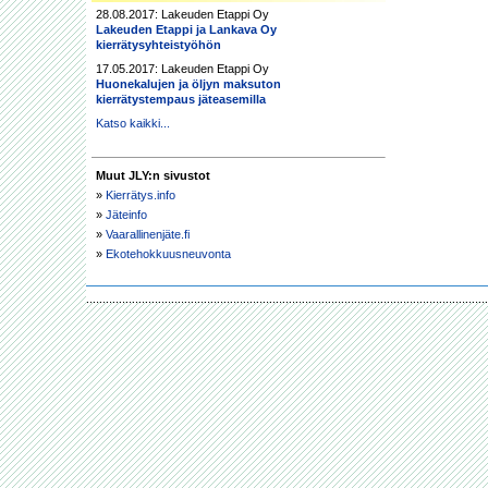
28.08.2017: Lakeuden Etappi Oy
Lakeuden Etappi ja Lankava Oy
kierrätysyhteistyöhön
17.05.2017: Lakeuden Etappi Oy
Huonekalujen ja öljyn maksuton
kierrätystempaus jäteasemilla
Katso kaikki...
Muut JLY:n sivustot
»
Kierrätys.info
»
Jäteinfo
»
Vaarallinenjäte.fi
»
Ekotehokkuusneuvonta