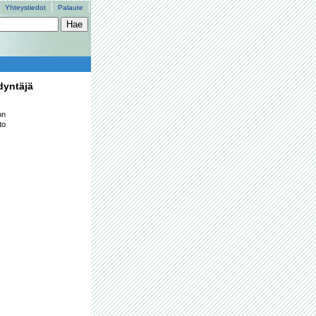
Yhteystiedot
Palaute
dyntäjä
n 
o 