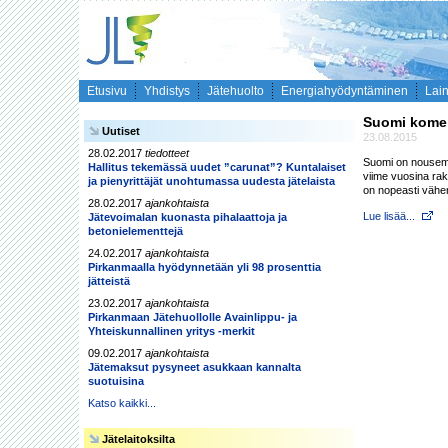
Etusivu
Yhdistys
Jätehuolto
Energiahyödyntäminen
Lai
Suomi komeil
Uutiset
23.08.2015
28.02.2017
tiedotteet
Suomi on nousema
Hallitus tekemässä uudet ”carunat”? Kuntalaiset
viime vuosina rak
ja pienyrittäjät unohtumassa uudesta jätelaista
on nopeasti vähe
28.02.2017
ajankohtaista
Lue lisää...
Jätevoimalan kuonasta pihalaattoja ja
betonielementtejä
24.02.2017
ajankohtaista
Pirkanmaalla hyödynnetään yli 98 prosenttia
jätteistä
23.02.2017
ajankohtaista
Pirkanmaan Jätehuollolle Avainlippu- ja
Yhteiskunnallinen yritys -merkit
09.02.2017
ajankohtaista
Jätemaksut pysyneet asukkaan kannalta
suotuisina
Katso kaikki...
Jätelaitoksilta