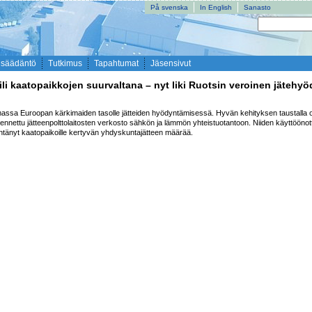
På svenska
In English
Sanasto
nsäädäntö
Tutkimus
Tapahtumat
Jäsensivut
i kaatopaikkojen suurvaltana – nyt liki Ruotsin veroinen jätehyö
ssa Euroopan kärkimaiden tasolle jätteiden hyödyntämisessä. Hyvän kehityksen taustalla o
ennettu jätteenpolttolaitosten verkosto sähkön ja lämmön yhteistuotantoon. Niiden käyttöönott
ntänyt kaatopaikoille kertyvän yhdyskuntajätteen määrää.