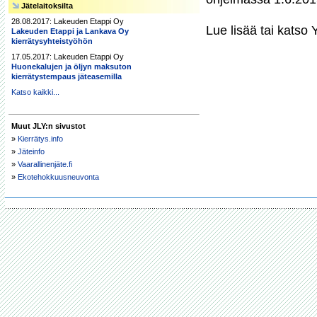
Jätelaitoksilta
28.08.2017: Lakeuden Etappi Oy
Lue lisää tai katso
Lakeuden Etappi ja Lankava Oy
kierrätysyhteistyöhön
17.05.2017: Lakeuden Etappi Oy
Huonekalujen ja öljyn maksuton
kierrätystempaus jäteasemilla
Katso kaikki...
Muut JLY:n sivustot
»
Kierrätys.info
»
Jäteinfo
»
Vaarallinenjäte.fi
»
Ekotehokkuusneuvonta