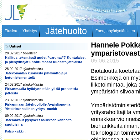
Jätehuolto
Etusivu
Yhdistys
Energiahyödyntäminen
Hannele Pokka 
Uutiset
ympäristövas
28.02.2017
tiedotteet
Hallitus tekemässä uudet ”carunat”? Kuntalaiset
05.06.2015
ja pienyrittäjät unohtumassa uudesta jätelaista
28.02.2017
ajankohtaista
Biotaloutta koeteta
Jätevoimalan kuonasta pihalaattoja ja
Esimerkkejä on myös
betonielementtejä
liiketoimintaa, joka 
24.02.2017
ajankohtaista
Pirkanmaalla hyödynnetään yli 98 prosenttia
ympäristön siivoami
jätteistä
23.02.2017
ajankohtaista
Ympäristöministeriö
Pirkanmaan Jätehuollolle Avainlippu- ja
Yhteiskunnallinen yritys -merkit
yritysrahoittajilta 
09.02.2017
ajankohtaista
ennakkoarvioinneissa
Jätemaksut pysyneet asukkaan kannalta
suotuisina
biohankkeita ilman,
Katso kaikki...
teknologian toimivuu
ohjelmassa 1.6.2015