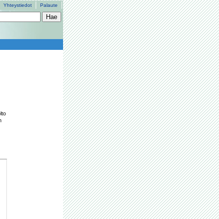
Yhteystiedot
Palaute
to 
 