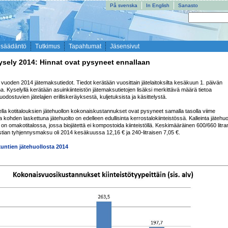
På svenska
In English
Sanasto
nsäädäntö
Tutkimus
Tapahtumat
Jäsensivut
sely 2014: Hinnat ovat pysyneet ennallaan
t vuoden 2014 jätemaksutiedot. Tiedot kerätään vuosittain jätelaitoksilta kesäkuun 1. päivän 
a. Kyselyllä kerätään asuinkiinteistön jätemaksutietojen lisäksi merkittävä määrä tietoa 
odostuvien jätelajien erilliskeräyksestä, kuljetuksista ja käsittelystä. 

lla kotitalouksien jätehuollon kokonaiskustannukset ovat pysyneet samalla tasolla viime 
kohden laskettuna jätehuolto on edelleen edullisinta kerrostalokiinteistössä. Kalleinta jätehuol
n omakotitalossa, jossa biojätettä ei kompostoida kiinteistöllä. Keskimääräinen 600/660 litran
stian tyhjennysmaksu oli 2014 kesäkuussa 12,16 € ja 240-litraisen 7,05 €.

kuntien jätehuollosta 2014