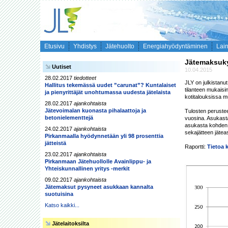
Etusivu
Yhdistys
Jätehuolto
Energiahyödyntäminen
Lai
Jätemaksuky
Uutiset
10.04.2015
28.02.2017
tiedotteet
JLY on julkistanu
Hallitus tekemässä uudet ”carunat”? Kuntalaiset
tilanteen mukaisin
ja pienyrittäjät unohtumassa uudesta jätelaista
kotitalouksissa mu
28.02.2017
ajankohtaista
Jätevoimalan kuonasta pihalaattoja ja
Tulosten perustee
betonielementtejä
vuosina. Asukasta 
asukasta kohden o
24.02.2017
ajankohtaista
sekajätteen jätea
Pirkanmaalla hyödynnetään yli 98 prosenttia
jätteistä
Raportti: 
Tietoa 
23.02.2017
ajankohtaista
Pirkanmaan Jätehuollolle Avainlippu- ja
Yhteiskunnallinen yritys -merkit
09.02.2017
ajankohtaista
Jätemaksut pysyneet asukkaan kannalta
suotuisina
Katso kaikki...
Jätelaitoksilta