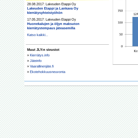
28.08.2017: Lakeuden Etappi Oy
Lakeuden Etappi ja Lankava Oy
kierrätysyhteistyöhön
17.05.2017: Lakeuden Etappi Oy
Huonekalujen ja öljyn maksuton
kierrätystempaus jäteasemilla
Katso kaikki...
Muut JLY:n sivustot
»
Kierrätys.info
»
Jäteinfo
»
Vaarallinenjäte.fi
»
Ekotehokkuusneuvonta