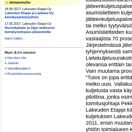
Jätelaitoksilta
jätteenkuljetuspalv
28.08.2017: Lakeuden Etappi Oy
asumislietteen kulj
Lakeuden Etappi ja Lankava Oy
kierrätysyhteistyöhön
jätteenkuljetuspalv
17.05.2017: Lakeuden Etappi Oy
tai melko tyytyväisi
Huonekalujen ja öljyn maksuton
Asumislietteiden ku
kierrätystempaus jäteasemilla
vastaajista 70 prosen
Katso kaikki...
Järjestelmässä jätey
tyhjennyksestä samal
Muut JLY:n sivustot
Lietekuljetusurakoit
»
Kierrätys.info
»
Jäteinfo
olevansa erittäin ta
»
Vaarallinenjäte.fi
Vain muutama prosen
»
Ekotehokkuusneuvonta
”Tulos on jopa eritt
melko uusi. Valtaku
kuljetusta vasta kä
pilottina, jonka esi
toimitusjohtaja Pek
Lakeuden Etappi käy
kuljetuksen Lakeud
2011, ensin muutama
yhtiön toimialueen k