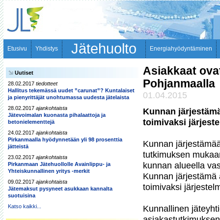
Jätehuolto
Etusivu
Yhdistys
Energiahyödyntäminen
Asiakkaat ovat 
Uutiset
Pohjanmaalla
28.02.2017
tiedotteet
Hallitus tekemässä uudet ”carunat”? Kuntalaiset
01.04.2015
ja pienyrittäjät unohtumassa uudesta jätelaista
28.02.2017
ajankohtaista
Kunnan järjestämä 
Jätevoimalan kuonasta pihalaattoja ja
toimivaksi järjest
betonielementtejä
24.02.2017
ajankohtaista
Pirkanmaalla hyödynnetään yli 98 prosenttia
Kunnan järjestämään 
jätteistä
tutkimuksen mukaan.
23.02.2017
ajankohtaista
kunnan alueella vast
Pirkanmaan Jätehuollolle Avainlippu- ja
Yhteiskunnallinen yritys -merkit
Kunnan järjestämä a
09.02.2017
ajankohtaista
toimivaksi järjestel
Jätemaksut pysyneet asukkaan kannalta
suotuisina
Katso kaikki...
Kunnallinen jäteyht
asiakastutkimuksen, 