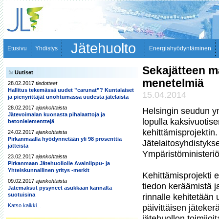
Jätehuolto
Etusivu
Yhdistys
Energiahyödyntäminen
Sekajätteen mä
Uutiset
menetelmiä
28.02.2017
tiedotteet
Hallitus tekemässä uudet ”carunat”? Kuntalaiset
15.04.2014
ja pienyrittäjät unohtumassa uudesta jätelaista
28.02.2017
ajankohtaista
Helsingin seudun y
Jätevoimalan kuonasta pihalaattoja ja
lopulla kaksivuotis
betonielementtejä
kehittämisprojektin.
24.02.2017
ajankohtaista
Pirkanmaalla hyödynnetään yli 98 prosenttia
Jätelaitosyhdistykse
jätteistä
Ympäristöministeriö 
23.02.2017
ajankohtaista
Pirkanmaan Jätehuollolle Avainlippu- ja
Yhteiskunnallinen yritys -merkit
Kehittämisprojekti 
09.02.2017
ajankohtaista
tiedon keräämistä ja
Jätemaksut pysyneet asukkaan kannalta
suotuisina
rinnalle kehitetään
Katso kaikki...
päivittäisen jäteke
jätehuollon toimijoi