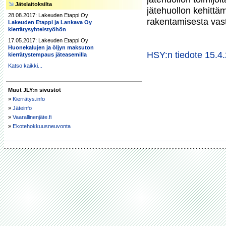
Jätelaitoksilta
jätehuollon kehittä
28.08.2017: Lakeuden Etappi Oy
rakentamisesta vast
Lakeuden Etappi ja Lankava Oy
kierrätysyhteistyöhön
17.05.2017: Lakeuden Etappi Oy
Huonekalujen ja öljyn maksuton
HSY:n tiedote 15.4
kierrätystempaus jäteasemilla
Katso kaikki...
Muut JLY:n sivustot
»
Kierrätys.info
»
Jäteinfo
»
Vaarallinenjäte.fi
»
Ekotehokkuusneuvonta