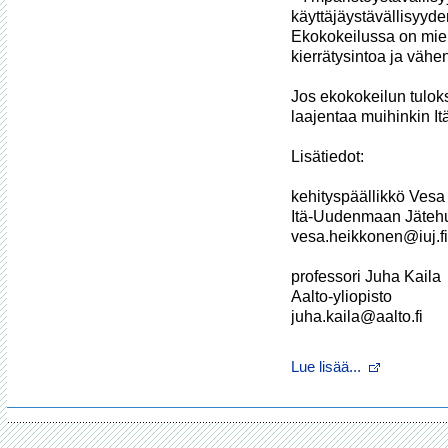
käyttäjäystävällisyyd
Ekokokeilussa on miele
kierrätysintoa ja vähe
Jos ekokokeilun tuloks
laajentaa muihinkin I
Lisätiedot:

kehityspäällikkö Vesa
Itä-Uudenmaan Jätehu
vesa.heikkonen@iuj.fi

professori Juha Kaila

Aalto-yliopisto 

juha.kaila@aalto.fi

Lue lisää...