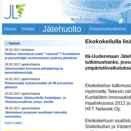
Jätehuolto
Etusivu
Yhdistys
Energiahyödyntäminen
Ekokokeilulla li
Uutiset
16.03.2012
28.02.2017
tiedotteet
Hallitus tekemässä uudet ”carunat”? Kuntalaiset
Itä-Uudenmaan Jätehu
ja pienyrittäjät unohtumassa uudesta jätelaista
tutkimushanke, jossa
28.02.2017
ajankohtaista
Jätevoimalan kuonasta pihalaattoja ja
betonielementtejä
24.02.2017
ajankohtaista
Pirkanmaalla hyödynnetään yli 98 prosenttia
Ekokokeilun tutkimusos
jätteistä
myönnetty Tekesin rah
23.02.2017
ajankohtaista
Kuntaliiton innovaati
Pirkanmaan Jätehuollolle Avainlippu- ja
Yhteiskunnallinen yritys -merkit
maaliskuussa 2012 ja 
HFT Network Oy.

09.02.2017
ajankohtaista
Jätemaksut pysyneet asukkaan kannalta
suotuisina
Ekokokeiluun osallist
Katso kaikki...
Söderkullan ja Väster