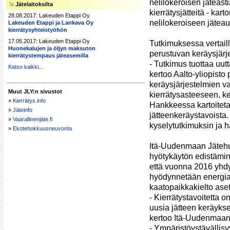
nelilokeroisen jäteasti
Jätelaitoksilta
kierrätysjätteitä - kart
28.08.2017: Lakeuden Etappi Oy
nelilokeroiseen jäteaut
Lakeuden Etappi ja Lankava Oy
kierrätysyhteistyöhön
17.05.2017: Lakeuden Etappi Oy
Tutkimuksessa vertail
Huonekalujen ja öljyn maksuton
perustuvan keräysjärje
kierrätystempaus jäteasemilla
- Tutkimus tuottaa uutt
Katso kaikki...
kertoo Aalto-yliopisto 
keräysjärjestelmien v
Muut JLY:n sivustot
kierrätysasteeseen, ke
»
Kierrätys.info
Hankkeessa kartoitet
»
Jäteinfo
jätteenkeräystavoista
»
Vaarallinenjäte.fi
kyselytutkimuksin ja ha
»
Ekotehokkuusneuvonta
Itä-Uudenmaan Jätehuol
hyötykäytön edistämin
että vuonna 2016 yhdys
hyödynnetään energia
kaatopaikkakielto aset
- Kierrätystavoitetta o
uusia jätteen keräyksen
kertoo Itä-Uudenmaan 
- Ympäristöystävällis