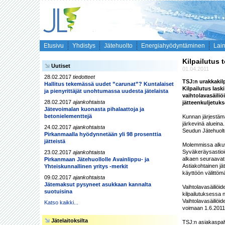
Etusivu
Yhdistys
Jätehuolto
Energiahyödyntäminen
Lai
Kilpailutus 
Uutiset
01.04.2011
28.02.2017
tiedotteet
TSJ:n urakkakilp
Hallitus tekemässä uudet ”carunat”? Kuntalaiset
Kilpailutus lask
ja pienyrittäjät unohtumassa uudesta jätelaista
vaihtolavasäiliö
28.02.2017
ajankohtaista
jätteenkuljetuks
Jätevoimalan kuonasta pihalaattoja ja
betonielementtejä
Kunnan järjestämäs
järkevinä alueina
24.02.2017
ajankohtaista
Seudun Jätehuolto
Pirkanmaalla hyödynnetään yli 98 prosenttia
jätteistä
Molemmissa alkuvu
Syväkeräysastioid
23.02.2017
ajankohtaista
alkaen seuraavat 
Pirkanmaan Jätehuollolle Avainlippu- ja
Astiakohtainen jä
Yhteiskunnallinen yritys -merkit
käyttöön välittömäs
09.02.2017
ajankohtaista
Jätemaksut pysyneet asukkaan kannalta
Vaihtolavasäiliöi
suotuisina
kilpailutuksessa 
Vaihtolavasäiliöi
Katso kaikki...
voimaan 1.6.2011.
Jätelaitoksilta
TSJ:n asiakaspalv