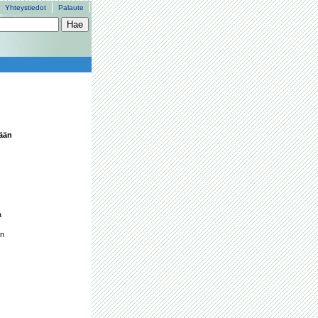
Yhteystiedot
Palaute
ään 
 
n 