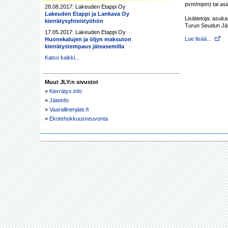
pvm/mpm) tai asia
28.08.2017: Lakeuden Etappi Oy
Lakeuden Etappi ja Lankava Oy
Lisätietoja: asuk
kierrätysyhteistyöhön
Turun Seudun Jä
17.05.2017: Lakeuden Etappi Oy
Lue lisää...
Huonekalujen ja öljyn maksuton
kierrätystempaus jäteasemilla
Katso kaikki...
Muut JLY:n sivustot
»
Kierrätys.info
»
Jäteinfo
»
Vaarallinenjäte.fi
»
Ekotehokkuusneuvonta