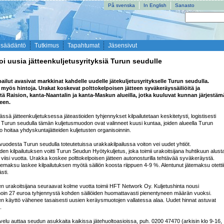
På svenska
In English
Sanasto
nsäädäntö
Tutkimus
Tapahtumat
Jäsensivut
toi uusia jätteenkuljetusyrityksiä Turun seudulle
ailut avasivat markkinat kahdelle uudelle jätekuljetusyritykselle Turun seudulla. 
i myös hintoja. Urakat koskevat polttokelpoisen jätteen syväkeräyssäiliöitä ja 
itä Raision, kanta-Naantalin ja kanta-Maskun alueilla, jotka kuuluvat kunnan järjestäm
een.
sä jätteenkuljetuksessa jäteastioiden tyhjennykset kilpailutetaan keskitetysti, logistisesti 
. Turun seudulla tämän kuljetusmuodon ovat valinneet kuusi kuntaa, joiden alueella Turun 
 hoitaa yhdyskuntajätteiden kuljetusten organisoinnin. 

odesta Turun seudulla toteutetuissa urakkakilpailussa voiton vei uudet yhtiöt.  
en kilpailutuksen voitti Turun Seudun Hyötykuljetus, joka toimii urakoitsijana huhtikuun alusta
viisi vuotta. Urakka koskee polttokelpoisen jätteen autonosturilla tehtävää syväkeräystä. 
temaksu laskee kilpailutuksen myötä säiliön koosta riippuen 4-9 %. Alentunut jätemaksu otettii
ti. 

den urakoitsijana seuraavat kolme vuotta toimii HFT Network Oy. Kuljetushinta nousi 
noin 27 euroa tyhjennystä kohden säiliöiden huomattavasti pienentyneen määrän vuoksi. 
den käyttö vähenee tasaisesti uusien keräysmuotojen vallatessa alaa. Uudet hinnat astuvat 
 

elu auttaa seudun asukkaita kaikissa jätehuoltoasioissa, puh. 0200 47470 (arkisin klo 9-16, 