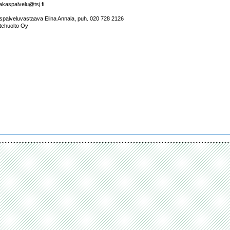
kaspalvelu@tsj.fi. 

aspalveluvastaava Elina Annala, puh. 020 728 2126

tehuolto Oy