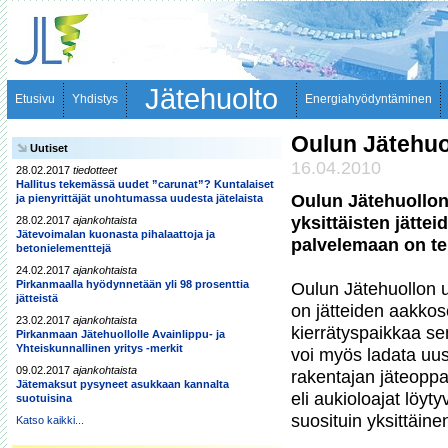
Jätehuolto
Etusivu
Yhdistys
Energiahyödyntäminen
Oulun Jätehuol
Uutiset
16.04.2010
28.02.2017
tiedotteet
Hallitus tekemässä uudet ”carunat”? Kuntalaiset
Oulun Jätehuollon u
ja pienyrittäjät unohtumassa uudesta jätelaista
yksittäisten jättei
28.02.2017
ajankohtaista
Jätevoimalan kuonasta pihalaattoja ja
palvelemaan on te
betonielementtejä
24.02.2017
ajankohtaista
Pirkanmaalla hyödynnetään yli 98 prosenttia
Oulun Jätehuollon uu
jätteistä
on jätteiden aakkose
23.02.2017
ajankohtaista
kierrätyspaikkaa sen
Pirkanmaan Jätehuollolle Avainlippu- ja
Yhteiskunnallinen yritys -merkit
voi myös ladata uu
09.02.2017
ajankohtaista
rakentajan jäteopp
Jätemaksut pysyneet asukkaan kannalta
eli aukioloajat löy
suotuisina
suosituin yksittäine
Katso kaikki...