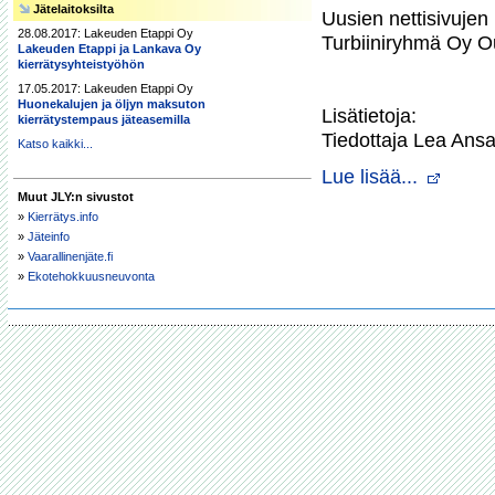
Jätelaitoksilta
Uusien nettisivujen
28.08.2017: Lakeuden Etappi Oy
Turbiiniryhmä Oy Ou
Lakeuden Etappi ja Lankava Oy
kierrätysyhteistyöhön
17.05.2017: Lakeuden Etappi Oy
Huonekalujen ja öljyn maksuton
Lisätietoja:

kierrätystempaus jäteasemilla
Tiedottaja Lea Ans
Katso kaikki...
Lue lisää...
Muut JLY:n sivustot
»
Kierrätys.info
»
Jäteinfo
»
Vaarallinenjäte.fi
»
Ekotehokkuusneuvonta