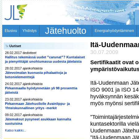
Jätehuolto
Etusivu
Yhdistys
Energiahyödyntäminen
Itä-Uudenmaan 
Uutiset
30.07.2009
28.02.2017
tiedotteet
Hallitus tekemässä uudet ”carunat”? Kuntalaiset
Sertifikaatit ovat
ja pienyrittäjät unohtumassa uudesta jätelaista
ympäristövaikutus
28.02.2017
ajankohtaista
Jätevoimalan kuonasta pihalaattoja ja
betonielementtejä
Itä-Uudenmaan Jäteh
24.02.2017
ajankohtaista
Pirkanmaalla hyödynnetään yli 98 prosenttia
ISO 9001 ja ISO 140
jätteistä
hyväksynnän kesäkuu
23.02.2017
ajankohtaista
myös myönsi sertifika
Pirkanmaan Jätehuollolle Avainlippu- ja
Yhteiskunnallinen yritys -merkit
09.02.2017
ajankohtaista
”Toimintajärjestelmie
Jätemaksut pysyneet asukkaan kannalta
kuntasektorilla vielä
suotuisina
Uudenmaan Jätehuolt
Katso kaikki...
”Itä-Uudenmaan Jäte