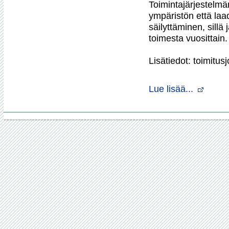
Toimintajärjestelmä
ympäristön että laad
säilyttäminen, sillä
toimesta vuosittain. 
Lisätiedot: toimitu
Lue lisää...