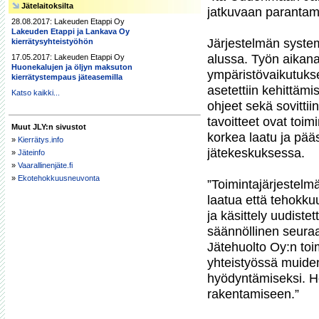
Jätelaitoksilta
jatkuvaan parantami
28.08.2017: Lakeuden Etappi Oy
Lakeuden Etappi ja Lankava Oy
Järjestelmän system
kierrätysyhteistyöhön
alussa. Työn aikana 
17.05.2017: Lakeuden Etappi Oy
Huonekalujen ja öljyn maksuton
ympäristövaikutukse
kierrätystempaus jäteasemilla
asetettiin kehittämi
Katso kaikki...
ohjeet sekä sovittii
tavoitteet ovat toi
Muut JLY:n sivustot
korkea laatu ja pää
»
Kierrätys.info
jätekeskuksessa. 

»
Jäteinfo
»
Vaarallinenjäte.fi
»
Ekotehokkuusneuvonta
”Toimintajärjestelmä 
laatua että tehokku
ja käsittely uudiste
säännöllinen seuraa
Jätehuolto Oy:n toi
yhteistyössä muiden
hyödyntämiseksi. Hen
rakentamiseen.”
