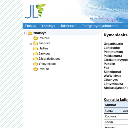
Etusivu
Yhdistys
Jätehuolto
Energiahyödyntäminen
Lai
Yhdistys
Kymenlaaks
Palvelut
Jäsenet
Organisaatio
Lähiosoite
Hallitus
Postinumero
Jaokset
Paikkakunta
Jäsentiedotteet
Jätelaitostyypp
Yhteystiedot
Puhelin
Fax
Palaute
Sähköposti
WWW-sivut
Jäsenyys
Liittymisaika
Aloitusajankoh
Kunnat ja kulj
Kunnat
kunta
asu
Kouvola
Kotka
Hamina