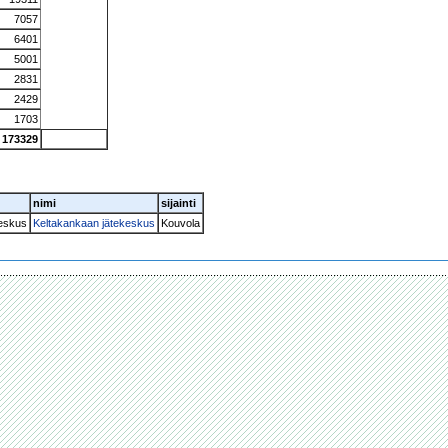
7057
6401
5001
2831
2429
1703
173329
nimi
sijainti
keskus
Keltakankaan jätekeskus
Kouvola