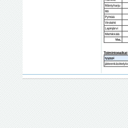
Mäntyharju
Iitti
Pyhtää
Virolahti
Lapinjärvi
Miehikkälä
Yht.
Toimintopaikat
tyyppi
jätteenkäsittely