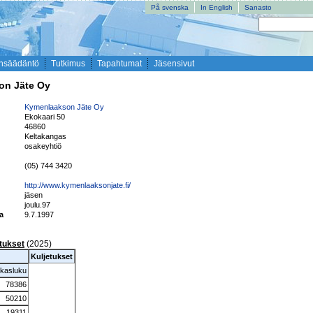
På svenska
In English
Sanasto
nsäädäntö
Tutkimus
Tapahtumat
Jäsensivut
on Jäte Oy
Kymenlaakson Jäte Oy
Ekokaari 50
46860
Keltakangas
i
osakeyhtiö
(05) 744 3420
http://www.kymenlaaksonjate.fi/
jäsen
joulu.97
ta
9.7.1997
etukset
(2025)
Kuljetukset
kasluku
78386
50210
19311