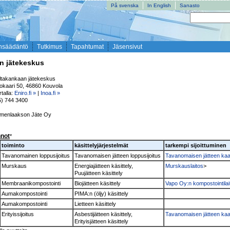
På svenska
In English
Sanasto
nsäädäntö
Tutkimus
Tapahtumat
Jäsensivut
n jätekeskus
ltakankaan jätekeskus
okaari 50, 46860 Kouvola
talla:
Eniro.fi »
|
Inoa.fi »
5) 744 3400
menlaakson Jäte Oy
nnot
*
toiminto
käsittelyjärjestelmät
tarkempi sijoittuminen
Tavanomainen loppusijoitus
Tavanomaisen jätteen loppusijoitus
Tavanomaisen jätteen kaa
Murskaus
Energiajätteen käsittely,
Murskauslaitos
>
Puujätteen käsittely
Membraanikompostointi
Biojätteen käsittely
Vapo Oy:n kompostointilai
Aumakompostointi
PIMA:n (öljy) käsittely
Aumakompostointi
Lietteen käsittely
Erityissijoitus
Asbestijätteen käsittely,
Tavanomaisen jätteen kaa
Erityisjätteen käsittely