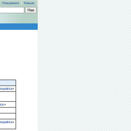
Yhteystiedot
Palaute
topaikka
>
tos
>
topaikka
>