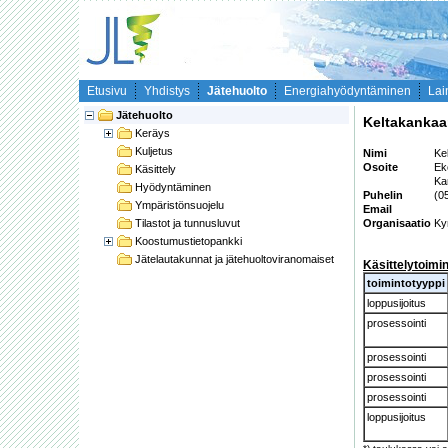
Etusivu
Yhdistys
Jätehuolto
Energiahyödyntäminen
Lai
Jätehuolto
Keltakankaa
Keräys
Kuljetus
Nimi
Ke
Osoite
Ek
Käsittely
Kar
Hyödyntäminen
Puhelin
(0
Ympäristönsuojelu
Email
Tilastot ja tunnusluvut
Organisaatio
Ky
Koostumustietopankki
Jätelautakunnat ja jätehuoltoviranomaiset
Käsittelytoimi
toimintotyyppi
loppusijoitus
prosessointi
prosessointi
prosessointi
prosessointi
loppusijoitus