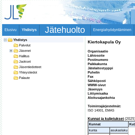
Jätehuolto
Etusivu
Yhdistys
Energiahyödyntäminen
Yhdistys
Kiertokapula Oy
Palvelut
Jäsenet
Organisaatio
Lähiosoite
Hallitus
Postinumero
Jaokset
Paikkakunta
Jäsentiedotteet
Jätelaitostyyppi
Yhteystiedot
Puhelin
Fax
Palaute
Sähköposti
WWW-sivut
Jäsenyys
Liittymisaika
Aloitusajankohta
Toimintajärjestelmät:
ISO 14001, EMAS 
Kunnat ja kuljetukset
(2025
Kunnat
Kul
kunta
asukasluku