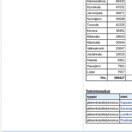
Hämeenlinna
68433
Hyvinkää
47031
Järvenpää
46871
Nurmijärvi
45048
Tuusula
42225
Kerava
38461
Riihimäki
28643
Mäntsälä
20934
Valkeakoski
20847
Janakkala
16015
Hattula
9361
Hausjärvi
7901
Loppi
7657
Yht.
399427
Toimintopaikat
tyyppi
nimi
jätteenkäsittelykeskus
Kapulan 
jätteenkäsittelykeskus
Karanoja
jätteenkäsittelykeskus
Lumikorv
jätteenkäsittelykeskus
Puolmatk