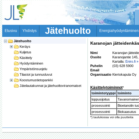
Jätehuolto
Etusivu
Yhdistys
Energiahyödyntäminen
Jätehuolto
Karanojan jätteidenkäs
Keräys
Kuljetus
Nimi
Karanojan jätteide
Osoite
Karanojantie 145
Käsittely
Kartalla:
Eniro.fi »
Hyödyntäminen
Puhelin
(03) 628 5900
Ympäristönsuojelu
Email
Tilastot ja tunnusluvut
Organisaatio
Kiertokapula Oy
Koostumustietopankki
Jätelautakunnat ja jätehuoltoviranomaiset
Käsittelytoiminnot
*
toimintotyyppi
toiminto
loppusijoitus
Tavanomainen 
prosessointi
Bioetanolin t
prosessointi
Biokaasutus
*) taulukossa voi olla puutteita