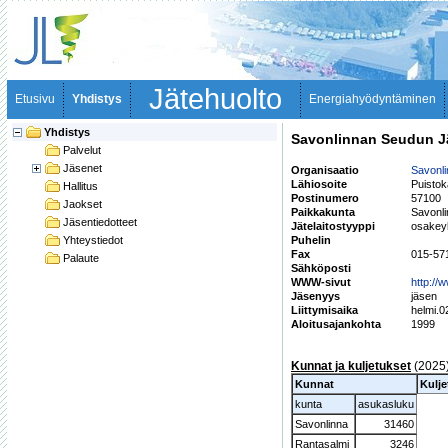
Jätehuolto
Etusivu
Yhdistys
Energiahyödyntäminen
Yhdistys
Savonlinnan Seudun J
Palvelut
Jäsenet
Organisaatio
Savonl
Lähiosoite
Puistok
Hallitus
Postinumero
57100
Jaokset
Paikkakunta
Savonl
Jäsentiedotteet
Jätelaitostyyppi
osakey
Yhteystiedot
Puhelin
Fax
015-57
Palaute
Sähköposti
WWW-sivut
http://
Jäsenyys
jäsen
Liittymisaika
helmi.
Aloitusajankohta
1999
Kunnat ja kuljetukset
(2025
Kunnat
Kulje
kunta
asukasluku
Savonlinna
31460
Rantasalmi
3246