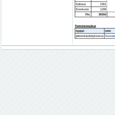
Sulkava
2361
Enonkoski
1288
Yht.
38355
Toimintopaikat
tyyppi
nimi
jätteenkäsittelykeskus
Nousial