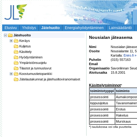
Etusivu
Yhdistys
Jätehuolto
Energiahyödyntäminen
Lainsäädäntö
Jätehuolto
Nousialan jäteasema
Keräys
Kuljetus
Nimi
Nousialan jäteas
Osoite
Nousialantie 11,
Käsittely
Kartalla:
Eniro.fi »
Hyödyntäminen
Puhelin
(015) 557163
Ympäristönsuojelu
Email
Tilastot ja tunnusluvut
Organisaatio
Savonlinnan Seu
Aloitusaika
15.8.2001
Koostumustietopankki
Jätelautakunnat ja jätehuoltoviranomaiset
Käsittelytoiminnot
*
toimintotyyppi
toiminto
prosessointi
Aumakomposto
loppusijoitus
Tavanomainen 
prosessointi
Erotus
prosessointi
Haketus
prosessointi
Murskaus
*) taulukossa voi olla puutteita