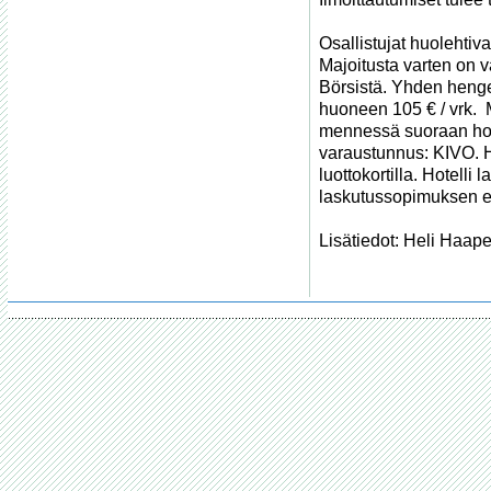
Osallistujat huolehtiv
Majoitusta varten on v
Börsistä. Yhden henge
huoneen 105 € / vrk.  
mennessä suoraan hote
varaustunnus: KIVO. H
luottokortilla. Hotell
laskutussopimuksen enn
Lisätiedot: Heli Haape