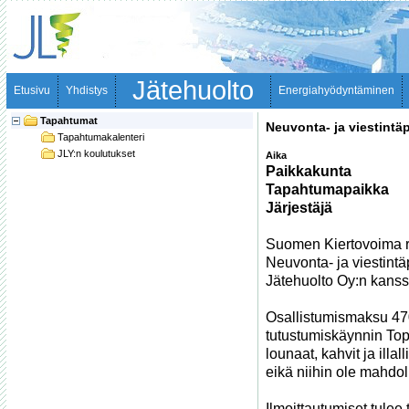
Jätehuolto
Etusivu
Yhdistys
Energiahyödyntäminen
Tapahtumat
Neuvonta- ja viestintä
Tapahtumakalenteri
JLY:n koulutukset
Aika
Paikkakunta
Tapahtumapaikka
Järjestäjä
Suomen Kiertovoima ry 
Neuvonta- ja viestint
Jätehuolto Oy:n kanssa
Osallistumismaksu 470 
tutustumiskäynnin Top
lounaat, kahvit ja illa
eikä niihin ole mahdol
Ilmoittautumiset tule