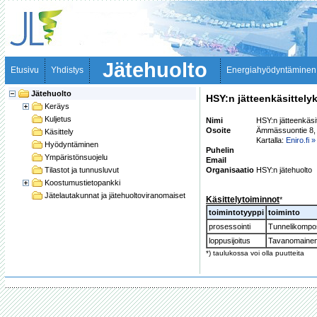
Jätehuolto
Etusivu
Yhdistys
Energiahyödyntäminen
Jätehuolto
HSY:n jätteenkäsittely
Keräys
Kuljetus
Nimi
HSY:n jätteenkäsi
Osoite
Ämmässuontie 8,
Käsittely
Kartalla:
Eniro.fi »
Hyödyntäminen
Puhelin
Ympäristönsuojelu
Email
Tilastot ja tunnusluvut
Organisaatio
HSY:n jätehuolto
Koostumustietopankki
Jätelautakunnat ja jätehuoltoviranomaiset
Käsittelytoiminnot
*
toimintotyyppi
toiminto
prosessointi
Tunnelikompos
loppusijoitus
Tavanomainen 
*) taulukossa voi olla puutteita