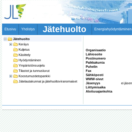
Jätehuolto
Etusivu
Yhdistys
Energiahyödyntäminen
Jätehuolto
Keräys
Kuljetus
Organisaatio
Lähiosoite
Käsittely
Postinumero
Hyödyntäminen
Paikkakunta
Ympäristönsuojelu
Puhelin
Tilastot ja tunnusluvut
Fax
Sähköposti
Koostumustietopankki
WWW-sivut
Jätelautakunnat ja jätehuoltoviranomaiset
Jäsenyys
ei jäsen
Liittymisaika
Aloitusajankohta