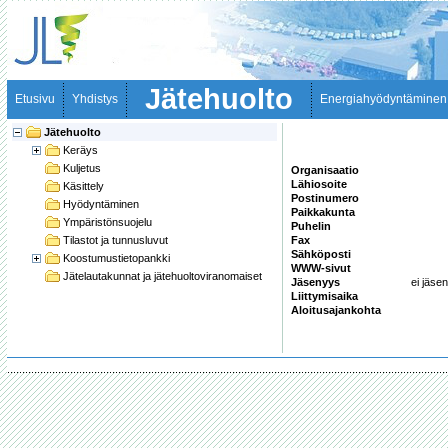
Jätehuolto
Etusivu
Yhdistys
Energiahyödyntäminen
Jätehuolto
Keräys
Kuljetus
Organisaatio
Lähiosoite
Käsittely
Postinumero
Hyödyntäminen
Paikkakunta
Ympäristönsuojelu
Puhelin
Tilastot ja tunnusluvut
Fax
Sähköposti
Koostumustietopankki
WWW-sivut
Jätelautakunnat ja jätehuoltoviranomaiset
Jäsenyys
ei jäsen
Liittymisaika
Aloitusajankohta